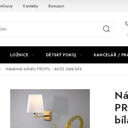
smlouvy
Kontakty
Bonusový program NBM+
Blog
LOŽNICE
DĚTSKÝ POKOJ
KANCELÁŘ / P
Nástěnné svítidlo PROFIL - 4652 zlatá bílá
Ná
PR
bíl