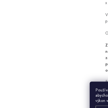
x
V
p
O
Z
n
z
p
o
Ž
d
Použív
abycho
výkon 