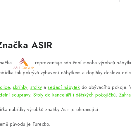
Značka ASIR
načka
reprezentuje sdružení mnoha výrobců nábytku
abídka tak pokrývá vybavení nábytkem a doplňky doslova od s
olice
,
skříňky
,
stolky
a
sedací nábytek
do obývacího pokoje.
ídelní soupravy
.
Stoly do kanceláří i dětských pokojíčků
.
Zahra
ířka nabídky výrobků značky Asir je ohromující.
emě původu je Turecko.