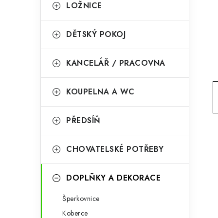
g
LOŽNICE
r
o
a
r
DĚTSKÝ POKOJ
n
i
KANCELÁŘ / PRACOVNA
e
n
í
KOUPELNA A WC
p
PŘEDSÍŇ
a
n
CHOVATELSKÉ POTŘEBY
e
l
DOPLŇKY A DEKORACE
Šperkovnice
Koberce