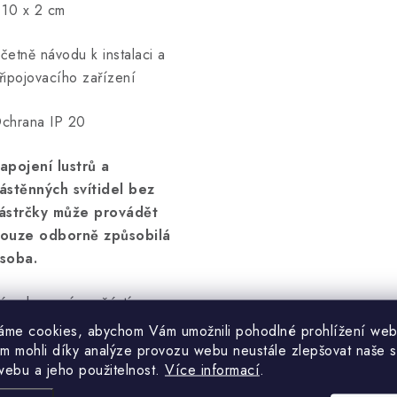
 10 x 2 cm
četně návodu k instalaci a
řipojovacího zařízení
chrana IP 20
apojení lustrů a
ástěnných svítidel bez
ástrčky může provádět
ouze odborně způsobilá
soba.
árovka není součástí
odávky.
áme cookies, abychom Vám umožnili pohodlné prohlížení web
m mohli díky analýze provozu webu neustále zlepšovat naše s
webu a jeho použitelnost.
Více informací
.