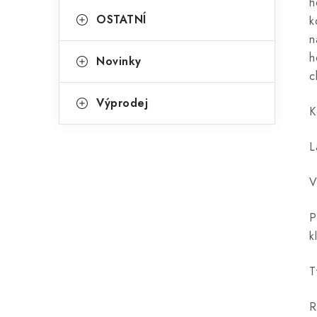
h
OSTATNÍ
k
n
h
Novinky
c
Výprodej
K
L
V
P
k
T
R