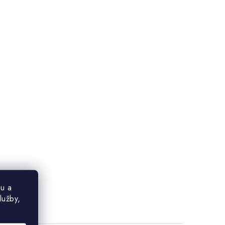
u a
lužby,