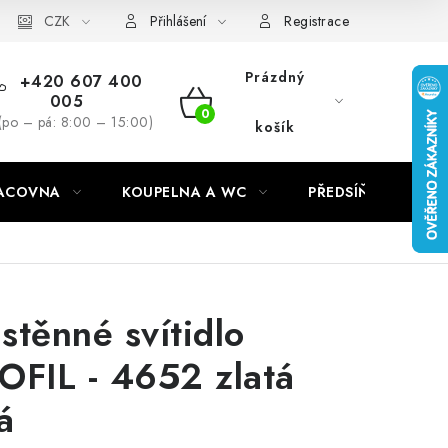
CZK
Přihlášení
Registrace
Prázdný
+420 607 400
005
NÁKUPNÍ
(po – pá: 8:00 – 15:00)
košík
KOŠÍK
RACOVNA
KOUPELNA A WC
PŘEDSÍŇ
C
stěnné svítidlo
OFIL - 4652 zlatá
á