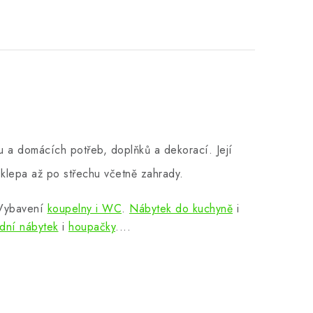
 a domácích potřeb, doplňků a dekorací. Její
klepa až po střechu včetně zahrady.
 Vybavení
koupelny i WC
.
Nábytek do kuchyně
i
dní nábytek
i
houpačky
....