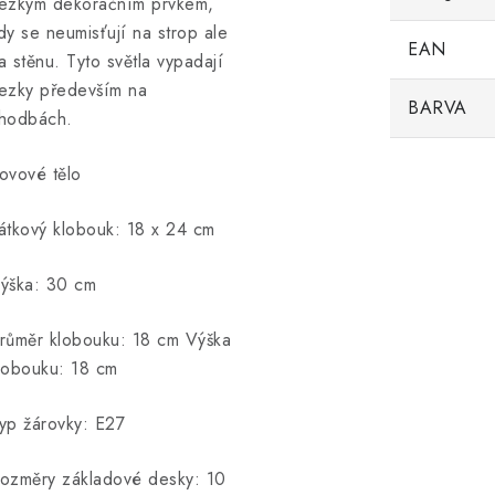
ezkým dekoračním prvkem,
dy se neumisťují na strop ale
EAN
a stěnu. Tyto světla vypadají
ezky především na
BARVA
hodbách.
ovové tělo
átkový klobouk: 18 x 24 cm
ýška: 30 cm
růměr klobouku: 18 cm Výška
lobouku: 18 cm
yp žárovky: E27
ozměry základové desky: 10