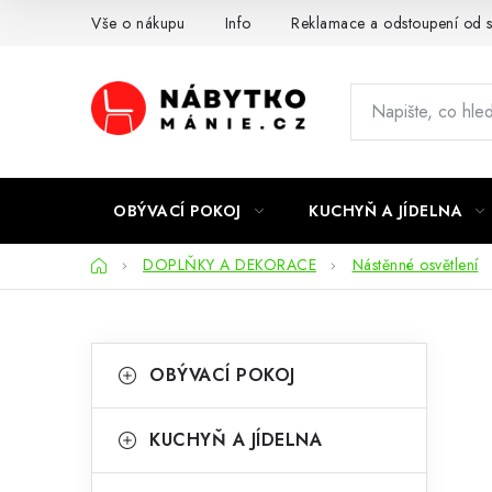
Přejít
Vše o nákupu
Info
Reklamace a odstoupení od 
na
obsah
OBÝVACÍ POKOJ
KUCHYŇ A JÍDELNA
Domů
DOPLŇKY A DEKORACE
Nástěnné osvětlení
P
K
Přeskočit
OBÝVACÍ POKOJ
kategorie
a
o
t
s
KUCHYŇ A JÍDELNA
e
t