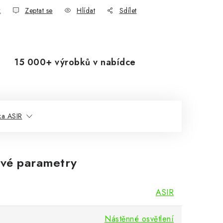
k
Zeptat se
Hlídat
Sdílet
15 000+ výrobků v nabídce
ka ASIR
vé parametry
ASIR
Nástěnné osvětlení