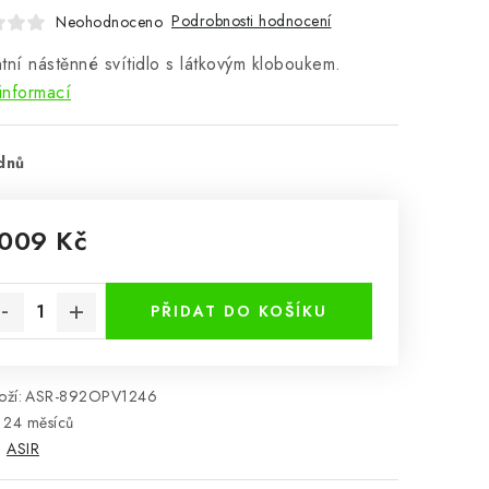
Podrobnosti hodnocení
Neohodnoceno
tní nástěnné svítidlo s látkovým kloboukem.
informací
dnů
 009 Kč
rná cena:
PŘIDAT DO KOŠÍKU
ží:
ASR-892OPV1246
24 měsíců
:
ASIR