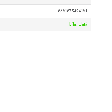
8681875494181
bílá
,
zlatá