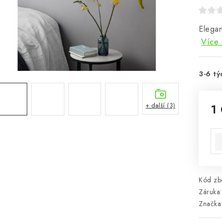
Elegan
Více 
3-6 tý
1
+ další (3)
Mě
Kód zbo
Záruka
:
Značka