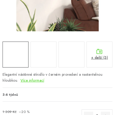
CHOVATELSKÉ POTŘEBY
DOPLŇKY A DEKORACE
ZAHRADA
OSTATNÍ
NOVINKY
+ další (3)
VÝPRODEJ
Elegantní nástěnné stínidlo v černém provedení a nastavitelnou
hloubkou.
Více informací
Vše o nákupu
Info
Reklamace a odstoupení od smlouvy
Kontakty
Bonusový program NBM+
Blog
3-6 týdnů
1 309 Kč
–20 %