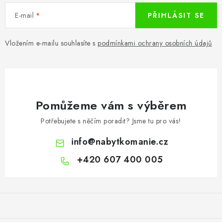
E-mail
PŘIHLÁSIT SE
Vložením e-mailu souhlasíte s
podmínkami ochrany osobních údajů
Pomůžeme vám s výběrem
Potřebujete s něčím poradit? Jsme tu pro vás!
info
@
nabytkomanie.cz
+420 607 400 005
Z
á
p