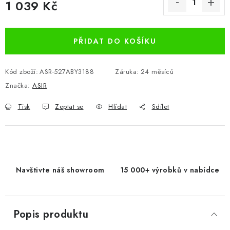
1 039 Kč
Měrná cena:
PŘIDAT DO KOŠÍKU
Kód zboží:
ASR-527ABY3188
Záruka
:
24 měsíců
Značka:
ASIR
Tisk
Zeptat se
Hlídat
Sdílet
Navštivte náš showroom
15 000+ výrobků v nabídce
Popis produktu