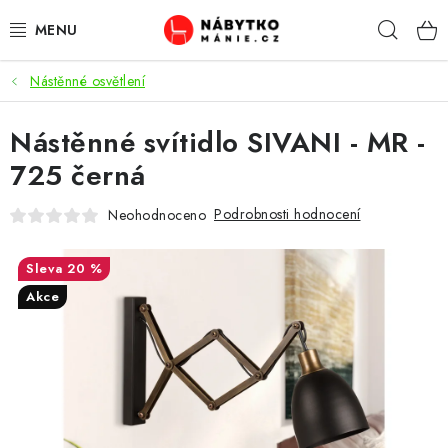
Přejít
Hleda
na
obsah
Nástěnné osvětlení
OBÝVACÍ POKOJ
Nástěnné svítidlo SIVANI - MR -
KUCHYŇ A JÍDELNA
725 černá
LOŽNICE
Podrobnosti hodnocení
Neohodnoceno
DĚTSKÝ POKOJ
20 %
KANCELÁŘ / PRACOVNA
Akce
KOUPELNA A WC
PŘEDSÍŇ