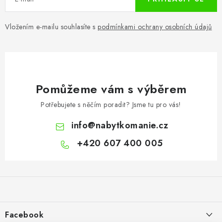
Vložením e-mailu souhlasíte s
podmínkami ochrany osobních údajů
Pomůžeme vám s výběrem
Potřebujete s něčím poradit? Jsme tu pro vás!
info
@
nabytkomanie.cz
+420 607 400 005
Z
á
p
a
Facebook