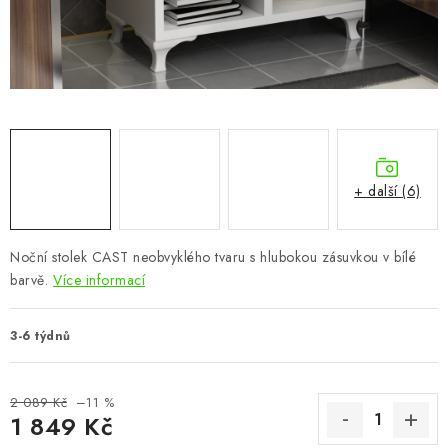
CHOVATELSKÉ POTŘEBY
DOPLŇKY A DEKORACE
ZAHRADA
OSTATNÍ
+ další (6)
NOVINKY
Noční stolek CAST neobvyklého tvaru s hlubokou zásuvkou v bílé
VÝPRODEJ
barvě.
Více informací
Vše o nákupu
Info
Reklamace a odstoupení od smlouvy
3-6 týdnů
Kontakty
Bonusový program NBM+
Blog
2 089 Kč
–11 %
1 849 Kč