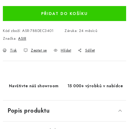
Měrná cena:
PŘIDAT DO KOŠÍKU
Kód zboží:
ASR-788DEC3401
Záruka
:
24 měsíců
Značka:
ASIR
Tisk
Zeptat se
Hlídat
Sdílet
Navštivte náš showroom
15 000+ výrobků v nabídce
Popis produktu