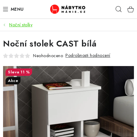
Přejít
Hleda
na
obsah
Noční stolky
OBÝVACÍ POKOJ
Noční stolek CAST bílá
KUCHYŇ A JÍDELNA
Podrobnosti hodnocení
Neohodnoceno
LOŽNICE
11 %
DĚTSKÝ POKOJ
Akce
KANCELÁŘ / PRACOVNA
KOUPELNA A WC
PŘEDSÍŇ