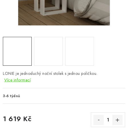
CHOVATELSKÉ POTŘEBY
DOPLŇKY A DEKORACE
ZAHRADA
OSTATNÍ
NOVINKY
LONIE je jednoduchý noční stolek s jednou poličkou.
VÝPRODEJ
Více informací
Vše o nákupu
Info
Reklamace a odstoupení od smlouvy
3-6 týdnů
Kontakty
Bonusový program NBM+
Blog
1 619 Kč
Měrná cena: