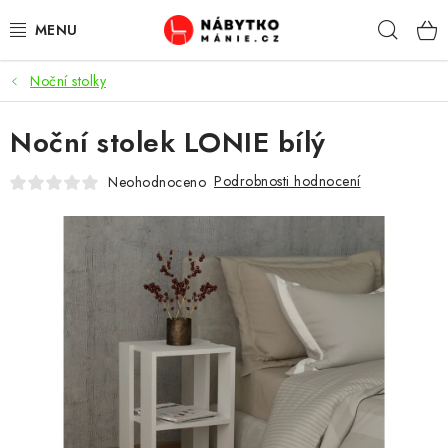
Přejít
Hleda
na
obsah
Noční stolky
OBÝVACÍ POKOJ
Noční stolek LONIE bílý
KUCHYŇ A JÍDELNA
Podrobnosti hodnocení
Neohodnoceno
LOŽNICE
DĚTSKÝ POKOJ
KANCELÁŘ / PRACOVNA
KOUPELNA A WC
PŘEDSÍŇ