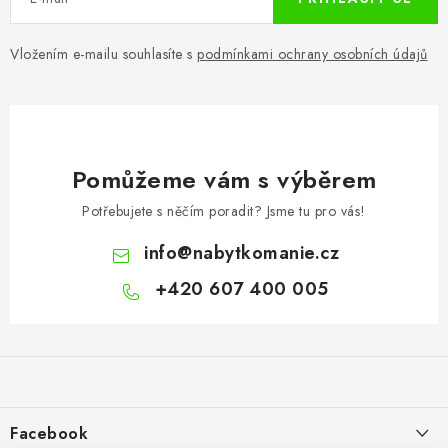
Vložením e-mailu souhlasíte s
podmínkami ochrany osobních údajů
Pomůžeme vám s výběrem
Potřebujete s něčím poradit? Jsme tu pro vás!
info
@
nabytkomanie.cz
+420 607 400 005
Z
á
p
a
Facebook