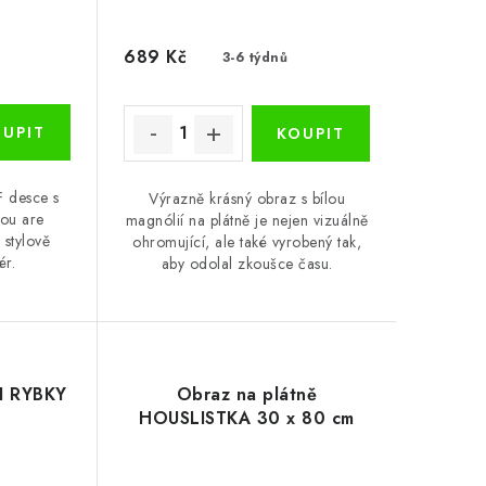
689 Kč
3-6 týdnů
F desce s
Výrazně krásný obraz s bílou
you are
magnólií na plátně je nejen vizuálně
 stylově
ohromující, ale také vyrobený tak,
ér.
aby odolal zkoušce času.
ŘI RYBKY
Obraz na plátně
HOUSLISTKA 30 x 80 cm