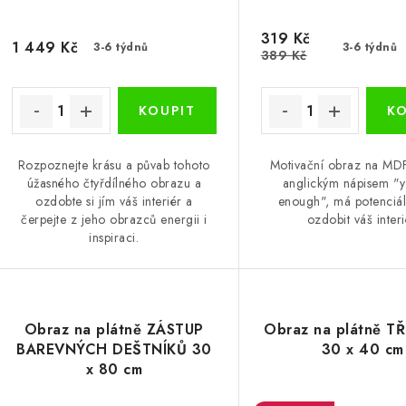
319 Kč
1 449 Kč
3-6 týdnů
3-6 týdnů
389 Kč
Rozpoznejte krásu a půvab tohoto
Motivační obraz na MD
úžasného čtyřdílného obrazu a
anglickým nápisem "
ozdobte si jím váš interiér a
enough", má potenciál
čerpejte z jeho obrazců energii i
ozdobit váš interi
inspiraci.
Obraz na plátně ZÁSTUP
Obraz na plátně T
BAREVNÝCH DEŠTNÍKŮ 30
30 x 40 cm
x 80 cm