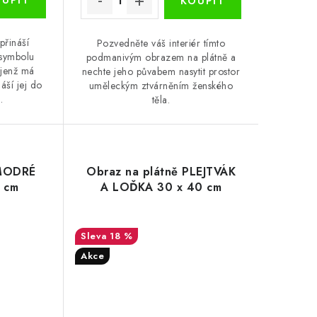
přináší
Pozvedněte váš interiér tímto
 symbolu
podmanivým obrazem na plátně a
, jenž má
nechte jeho půvabem nasytit prostor
áší jej do
uměleckým ztvárněním ženského
.
těla.
 MODRÉ
Obraz na plátně PLEJTVÁK
 cm
A LOĎKA 30 x 40 cm
18 %
Akce