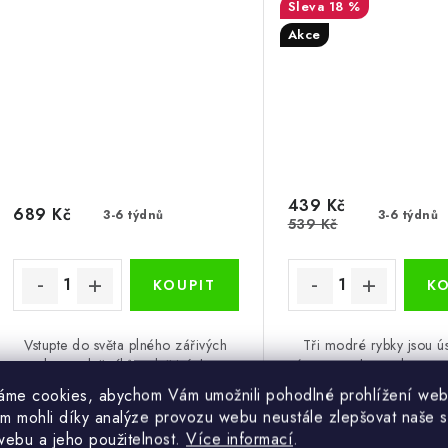
18 %
Akce
439 Kč
689 Kč
3-6 týdnů
3-6 týdnů
539 Kč
Vstupte do světa plného zářivých
Tři modré rybky jsou ú
barev deštníků a deštivých
tématem tohoto obrazu n
dobrodružství s úžasným obrazem
vy si jím můžete ozdobit 
áme cookies, abychom Vám umožnili pohodlné prohlížení web
na plátně, který snadno ozdobí váš
místnost vašeho domu 
m mohli díky analýze provozu webu neustále zlepšovat naše s
interiér.
webu a jeho použitelnost.
Více informací
.