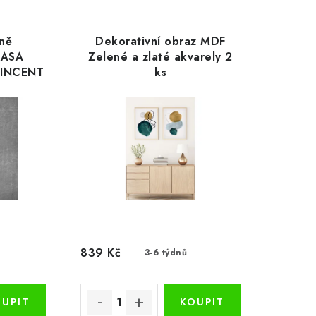
ně
Dekorativní obraz MDF
RASA
Zelené a zlaté akvarely 2
VINCENT
ks
 cm
839 Kč
3-6 týdnů