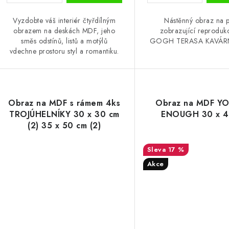
ů
Vyzdobte váš interiér čtyřdílným
Nástěnný obraz na p
obrazem na deskách MDF, jeho
zobrazující reprodukc
směs odstínů, listů a motýlů
GOGH TERASA KAVÁRN
vdechne prostoru styl a romantiku.
Obraz na MDF s rámem 4ks
Obraz na MDF Y
TROJÚHELNÍKY 30 x 30 cm
ENOUGH 30 x 4
(2) 35 x 50 cm (2)
17 %
Akce