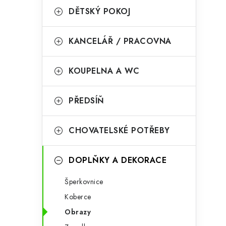
a
r
DĚTSKÝ POKOJ
n
i
KANCELÁŘ / PRACOVNA
e
n
i
í
KOUPELNA A WC
p
PŘEDSÍŇ
a
n
CHOVATELSKÉ POTŘEBY
e
l
DOPLŇKY A DEKORACE
Šperkovnice
Koberce
t
Obrazy