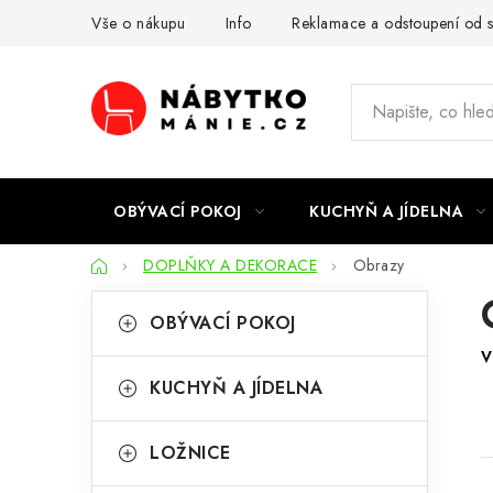
Přejít
Vše o nákupu
Info
Reklamace a odstoupení od 
na
obsah
OBÝVACÍ POKOJ
KUCHYŇ A JÍDELNA
Domů
DOPLŇKY A DEKORACE
Obrazy
P
K
Přeskočit
OBÝVACÍ POKOJ
kategorie
a
o
V
t
s
KUCHYŇ A JÍDELNA
e
t
g
LOŽNICE
r
o