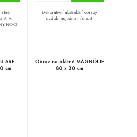
látně
Dekorativní abstraktní obrazy
i V. V.
ozdobí nejednu místnost.
Y NOCI.
OU ARE
Obraz na plátně MAGNÓLIE
0 cm
80 x 30 cm