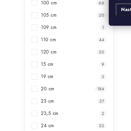
100 cm
66
Nas
105 cm
20
109 cm
1
110 cm
44
120 cm
20
15 cm
9
19 cm
3
20 cm
184
23 cm
27
23,5 cm
2
24 cm
53