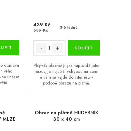
439 Kč
3-6 týdnů
539 Kč
ho domova
Plejtvák obrovský, jak napovídá jeho
nivého
název, je největší velrybou na zemi
e se unášet
a vám se vejde do interiéru v
větů.
podobě obrazu na plátně.
ně
Obraz na plátně HUDEBNÍK
V MLZE
30 x 40 cm