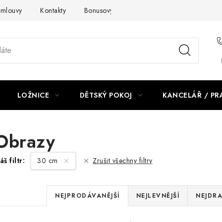
smlouvy
Kontakty
Bonusový program NBM+
Blog
LOŽNICE
DĚTSKÝ POKOJ
KANCELÁŘ / P
Obrazy
áš filtr:
30 cm
Zrušit všechny filtry
Ř
NEJPRODÁVANĚJŠÍ
NEJLEVNĚJŠÍ
NEJDRA
a