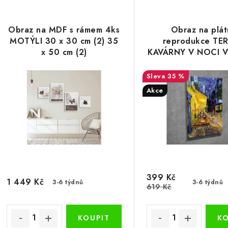
V
z
ý
e
Obraz na MDF s rámem 4ks
Obraz na plát
p
MOTÝLI 30 x 30 cm (2) 35
reprodukce TE
n
x 50 cm (2)
KAVÁRNY V NOCI 
í
VAN GOGH 30
s
35 %
p
Akce
p
r
r
o
o
d
d
u
u
399 Kč
k
1 449 Kč
3-6 týdnů
3-6 týdnů
619 Kč
k
t
ů