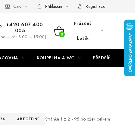
CZK
Přihlášení
Registrace
Prázdný
+420 607 400
005
NÁKUPNÍ
(po – pá: 8:00 – 15:00)
košík
KOŠÍK
RACOVNA
KOUPELNA A WC
PŘEDSÍŇ
C
Stránka
1
z
2
-
95
položek celkem
ŽŠÍ
ABECEDNĚ