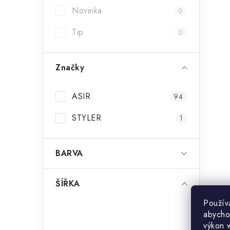
Novinka
0
Tip
0
Značky
ASIR
94
STYLER
1
BARVA
ŠÍŘKA
Použív
abycho
výkon 