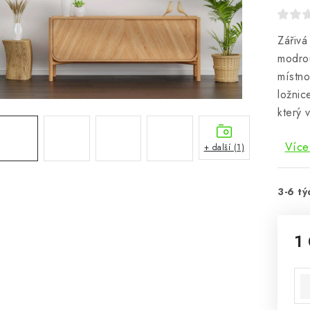
Zářivá
modrou
místno
ložnic
který 
Více
+ další (1)
3-6 tý
1
Mě