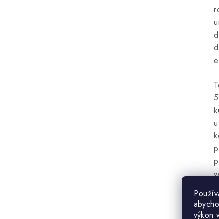
r
u
d
d
e
T
5
k
u
k
p
p
v
u
Použív
b
abycho
k
výkon 