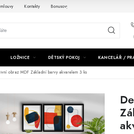
smlouvy
Kontakty
Bonusový program NBM+
Blog
LOŽNICE
DĚTSKÝ POKOJ
KANCELÁŘ / P
ivní obraz MDF Základní barvy akvarelem 3 ks
De
Zá
ak