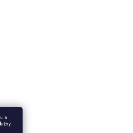
u a
lužby,