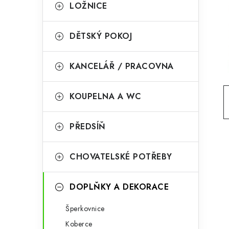
g
LOŽNICE
r
o
a
r
DĚTSKÝ POKOJ
n
i
KANCELÁŘ / PRACOVNA
e
n
í
KOUPELNA A WC
p
PŘEDSÍŇ
a
n
CHOVATELSKÉ POTŘEBY
e
l
DOPLŇKY A DEKORACE
Šperkovnice
Koberce