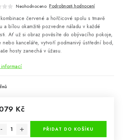
Podrobnosti hodnocení
Neohodnoceno
 kombinace červené a hořčicové spolu s tmavě
 a bílou okamžitě pozvedne náladu v každé
sti. Ať už si obraz pověsíte do obývacího pokoje,
e nebo kanceláře, vytvoří podmanivý ústřední bod,
vaše hosty zanechá v úžasu.
 informací
dnů
 079 Kč
rná cena:
PŘIDAT DO KOŠÍKU