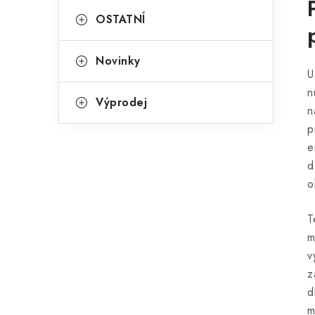
OSTATNÍ
Novinky
U
n
Výprodej
n
p
e
d
o
T
m
v
z
d
m