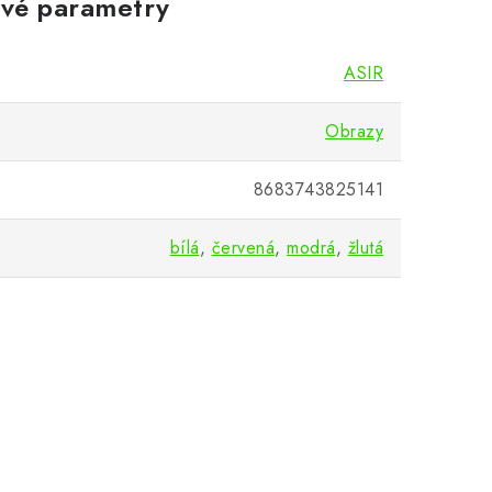
vé parametry
ASIR
Obrazy
8683743825141
bílá
,
červená
,
modrá
,
žlutá