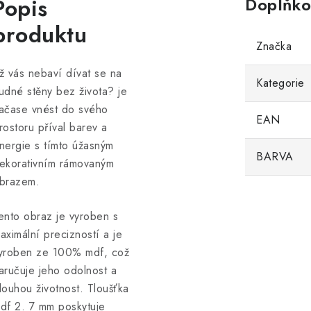
Popis
Doplňko
produktu
Značka
ž vás nebaví dívat se na
Kategorie
udné stěny bez života? je
ačase vnést do svého
EAN
rostoru příval barev a
nergie s tímto úžasným
BARVA
ekorativním rámovaným
brazem.
ento obraz je vyroben s
aximální precizností a je
yroben ze 100% mdf, což
aručuje jeho odolnost a
louhou životnost. Tloušťka
df 2. 7 mm poskytuje