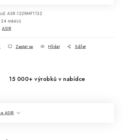
ží:
ASR-122RMF1132
24 měsíců
:
ASIR
k
Zeptat se
Hlídat
Sdílet
15 000+ výrobků v nabídce
ka ASIR