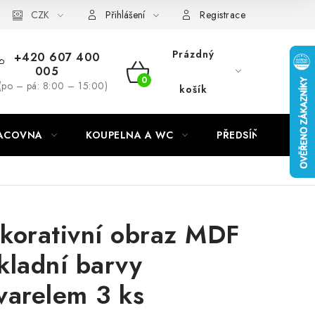
CZK
Přihlášení
Registrace
Prázdný
+420 607 400
005
NÁKUPNÍ
(po – pá: 8:00 – 15:00)
košík
KOŠÍK
RACOVNA
KOUPELNA A WC
PŘEDSÍŇ
C
korativní obraz MDF
kladní barvy
varelem 3 ks