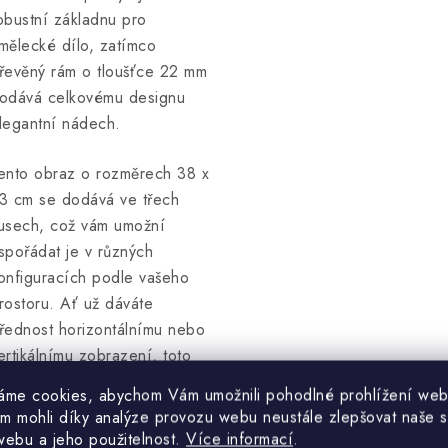
obustní základnu pro
mělecké dílo, zatímco
řevěný rám o tloušťce 22 mm
odává celkovému designu
legantní nádech.
ento obraz o rozměrech 38 x
3 cm se dodává ve třech
usech, což vám umožní
spořádat je v různých
onfiguracích podle vašeho
rostoru. Ať už dáváte
řednost horizontálnímu nebo
ertikálnímu zobrazení, toto
niverzální umělecké dílo se
áme cookies, abychom Vám umožnili pohodlné prohlížení web
ude perfektně hodit na
m mohli díky analýze provozu webu neustále zlepšovat naše s
aždou zeď.
webu a jeho použitelnost.
Více informací
.