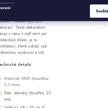
tavení
dělejte dojem na své přátele
Souhl
 rodinu svým dokonalým
kusem v oblasti bytových
ekorací. Tento dekorativní
braz v rámu z mdf není jen
měleckým dílem; je to
rohlášení, které odráží vaši
edinečnou osobnost a styl.
echnické detaily:
Materiál: MDF (tloušťka:
2,7 mm)
Rám: dřevěný (tloušťka: 22
mm)
Velikost: 38 x 53 cm (3