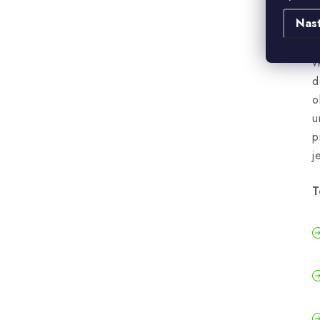
Nas
U
a
v
d
o
u
p
j
T