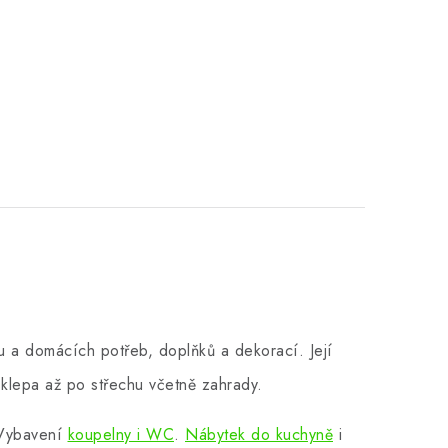
 a domácích potřeb, doplňků a dekorací. Její
klepa až po střechu včetně zahrady.
 Vybavení
koupelny i WC
.
Nábytek do kuchyně
i