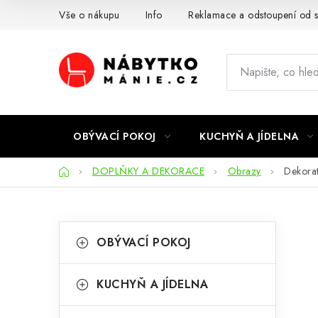
Přejít
Vše o nákupu
Info
Reklamace a odstoupení od 
na
obsah
OBÝVACÍ POKOJ
KUCHYŇ A JÍDELNA
Domů
DOPLŇKY A DEKORACE
Obrazy
Dekorat
P
K
Přeskočit
OBÝVACÍ POKOJ
kategorie
a
o
t
s
KUCHYŇ A JÍDELNA
e
t