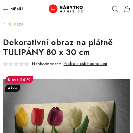
Přejít
Hleda
na
obsah
Obrazy
OBÝVACÍ POKOJ
Dekorativní obraz na plátně
KUCHYŇ A JÍDELNA
TULIPÁNY 80 x 30 cm
LOŽNICE
Podrobnosti hodnocení
Neohodnoceno
DĚTSKÝ POKOJ
26 %
KANCELÁŘ / PRACOVNA
Akce
KOUPELNA A WC
PŘEDSÍŇ