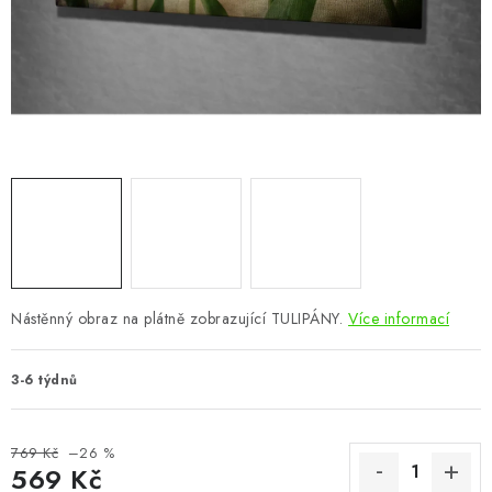
CHOVATELSKÉ POTŘEBY
DOPLŇKY A DEKORACE
ZAHRADA
OSTATNÍ
NOVINKY
VÝPRODEJ
Nástěnný obraz na plátně zobrazující TULIPÁNY.
Více informací
Vše o nákupu
Info
Reklamace a odstoupení od smlouvy
3-6 týdnů
Kontakty
Bonusový program NBM+
Blog
769 Kč
–26 %
569 Kč