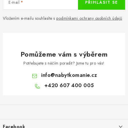
E-mail
PŘIHLÁSIT SE
Vložením e-mailu souhlasíte s
podmínkami ochrany osobních údajů
Pomůžeme vám s výběrem
Potřebujete s něčím poradit? Jsme tu pro vás!
info
@
nabytkomanie.cz
+420 607 400 005
Z
á
p
a
Facebook