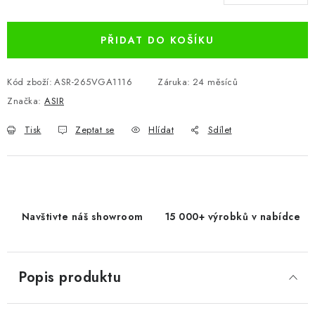
Měrná cena:
PŘIDAT DO KOŠÍKU
Kód zboží:
ASR-265VGA1116
Záruka
:
24 měsíců
Značka:
ASIR
Tisk
Zeptat se
Hlídat
Sdílet
Navštivte náš showroom
15 000+ výrobků v nabídce
Popis produktu