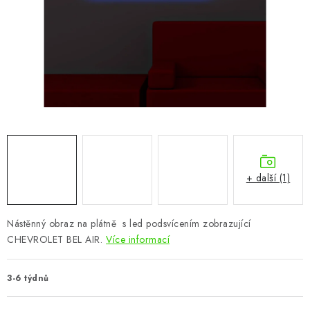
CHOVATELSKÉ POTŘEBY
DOPLŇKY A DEKORACE
ZAHRADA
OSTATNÍ
NOVINKY
+ další (1)
VÝPRODEJ
Vše o nákupu
Info
Reklamace a odstoupení od smlouvy
Nástěnný obraz na plátně s led podsvícením zobrazující
CHEVROLET BEL AIR.
Více informací
Kontakty
Bonusový program NBM+
Blog
3-6 týdnů