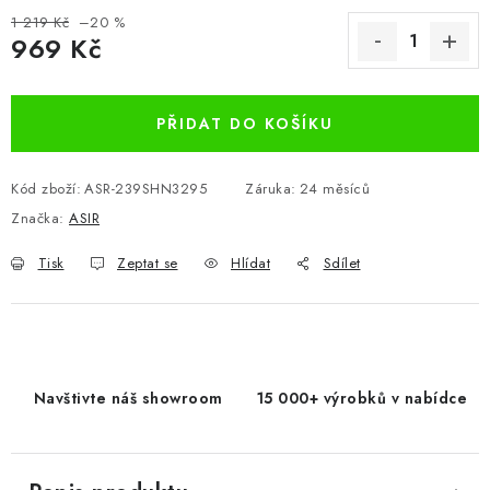
1 219 Kč
–20 %
969 Kč
Měrná cena:
PŘIDAT DO KOŠÍKU
Kód zboží:
ASR-239SHN3295
Záruka
:
24 měsíců
Značka:
ASIR
Tisk
Zeptat se
Hlídat
Sdílet
Navštivte náš showroom
15 000+ výrobků v nabídce