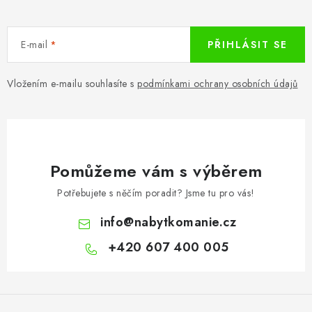
E-mail
PŘIHLÁSIT SE
Vložením e-mailu souhlasíte s
podmínkami ochrany osobních údajů
Pomůžeme vám s výběrem
Potřebujete s něčím poradit? Jsme tu pro vás!
info
@
nabytkomanie.cz
+420 607 400 005
Z
á