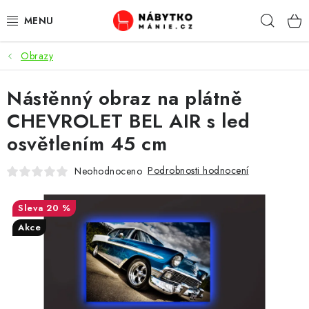
Přejít
Hleda
na
obsah
Obrazy
OBÝVACÍ POKOJ
Nástěnný obraz na plátně
KUCHYŇ A JÍDELNA
CHEVROLET BEL AIR s led
LOŽNICE
osvětlením 45 cm
DĚTSKÝ POKOJ
Podrobnosti hodnocení
Neohodnoceno
KANCELÁŘ / PRACOVNA
20 %
Akce
KOUPELNA A WC
PŘEDSÍŇ