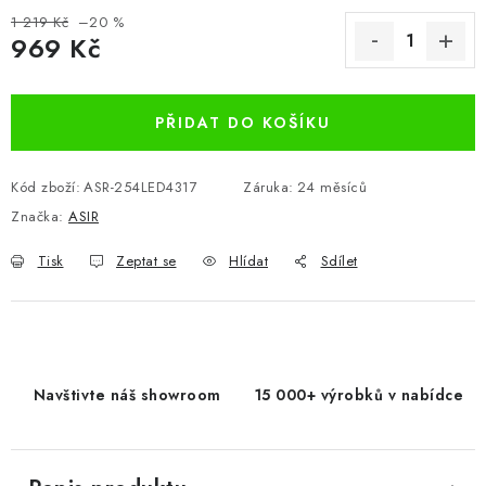
1 219 Kč
–20 %
969 Kč
Měrná cena:
PŘIDAT DO KOŠÍKU
Kód zboží:
ASR-254LED4317
Záruka
:
24 měsíců
Značka:
ASIR
Tisk
Zeptat se
Hlídat
Sdílet
Navštivte náš showroom
15 000+ výrobků v nabídce