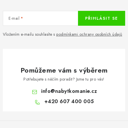
E-mail
PŘIHLÁSIT SE
Vložením e-mailu souhlasíte s
podmínkami ochrany osobních údajů
Pomůžeme vám s výběrem
Potřebujete s něčím poradit? Jsme tu pro vás!
info
@
nabytkomanie.cz
+420 607 400 005
Z
á