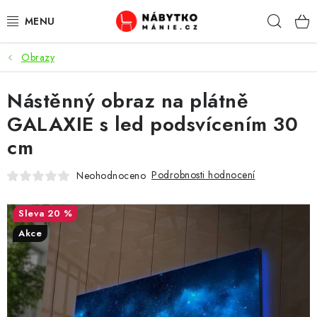
Přejít
Hleda
na
obsah
Obrazy
OBÝVACÍ POKOJ
Nástěnný obraz na plátně
KUCHYŇ A JÍDELNA
GALAXIE s led podsvícením 30
LOŽNICE
cm
DĚTSKÝ POKOJ
Podrobnosti hodnocení
Neohodnoceno
KANCELÁŘ / PRACOVNA
20 %
Akce
KOUPELNA A WC
PŘEDSÍŇ