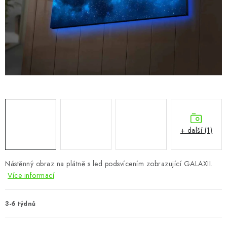
CHOVATELSKÉ POTŘEBY
DOPLŇKY A DEKORACE
ZAHRADA
OSTATNÍ
NOVINKY
+ další (1)
VÝPRODEJ
Vše o nákupu
Info
Reklamace a odstoupení od smlouvy
Nástěnný obraz na plátně s led podsvícením zobrazující GALAXII.
Více informací
Kontakty
Bonusový program NBM+
Blog
3-6 týdnů