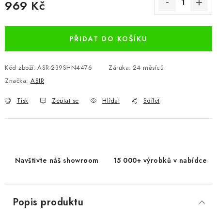
969 Kč
Měrná cena:
PŘIDAT DO KOŠÍKU
Kód zboží:
ASR-239SHN4476
Záruka
:
24 měsíců
Značka:
ASIR
Tisk
Zeptat se
Hlídat
Sdílet
Navštivte náš showroom
15 000+ výrobků v nabídce
Popis produktu