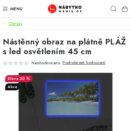
Přejít
Hleda
na
obsah
Obrazy
OBÝVACÍ POKOJ
Nástěnný obraz na plátně PLÁŽ
KUCHYŇ A JÍDELNA
s led osvětlením 45 cm
LOŽNICE
Podrobnosti hodnocení
Neohodnoceno
DĚTSKÝ POKOJ
20 %
KANCELÁŘ / PRACOVNA
Akce
KOUPELNA A WC
PŘEDSÍŇ