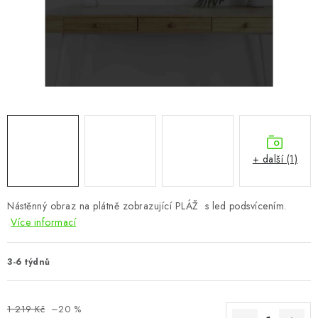
CHOVATELSKÉ POTŘEBY
DOPLŇKY A DEKORACE
ZAHRADA
OSTATNÍ
NOVINKY
+ další (1)
VÝPRODEJ
Nástěnný obraz na plátně zobrazující PLÁŽ s led podsvícením.
Více informací
Vše o nákupu
Info
Reklamace a odstoupení od smlouvy
Kontakty
Bonusový program NBM+
Blog
3-6 týdnů
1 219 Kč
–20 %