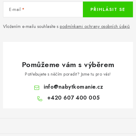
E-mail
PŘIHLÁSIT SE
Vložením e-mailu souhlasíte s
podmínkami ochrany osobních údajů
Pomůžeme vám s výběrem
Potřebujete s něčím poradit? Jsme tu pro vás!
info
@
nabytkomanie.cz
+420 607 400 005
Z
á
p