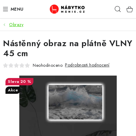
Přejít
Hleda
na
obsah
Obrazy
OBÝVACÍ POKOJ
Nástěnný obraz na plátně VLNY
KUCHYŇ A JÍDELNA
45 cm
LOŽNICE
Podrobnosti hodnocení
Neohodnoceno
DĚTSKÝ POKOJ
20 %
KANCELÁŘ / PRACOVNA
Akce
KOUPELNA A WC
PŘEDSÍŇ