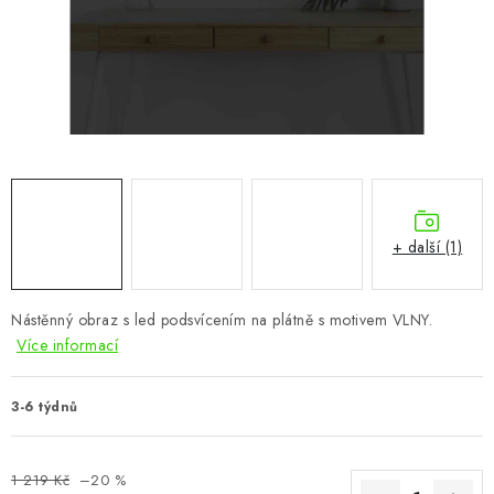
CHOVATELSKÉ POTŘEBY
DOPLŇKY A DEKORACE
ZAHRADA
OSTATNÍ
NOVINKY
+ další (1)
VÝPRODEJ
Nástěnný obraz s led podsvícením na plátně s motivem VLNY.
Více informací
Vše o nákupu
Info
Reklamace a odstoupení od smlouvy
Kontakty
Bonusový program NBM+
Blog
3-6 týdnů
1 219 Kč
–20 %