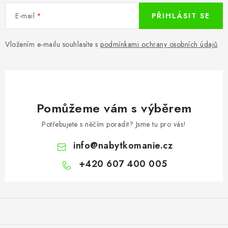
E-mail
PŘIHLÁSIT SE
Vložením e-mailu souhlasíte s
podmínkami ochrany osobních údajů
Pomůžeme vám s výběrem
Potřebujete s něčím poradit? Jsme tu pro vás!
info
@
nabytkomanie.cz
+420 607 400 005
Z
á
p