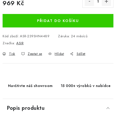
969 Kč
Měrná cena:
PŘIDAT DO KOŠÍKU
Kód zboží:
ASR-239SHN4489
Záruka
:
24 měsíců
Značka:
ASIR
Tisk
Zeptat se
Hlídat
Sdílet
Navštivte náš showroom
15 000+ výrobků v nabídce
Popis produktu