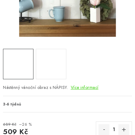
CHOVATELSKÉ POTŘEBY
DOPLŇKY A DEKORACE
ZAHRADA
OSTATNÍ
NOVINKY
VÝPRODEJ
Nástěnný vánoční obraz s NÁPISY.
Více informací
Vše o nákupu
Info
Reklamace a odstoupení od smlouvy
3-6 týdnů
Kontakty
Bonusový program NBM+
Blog
689 Kč
–26 %
509 Kč