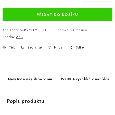
Měrná cena:
PŘIDAT DO KOŠÍKU
Kód zboží:
ASR-797EVL1371
Záruka
:
24 měsíců
Značka:
ASIR
Tisk
Zeptat se
Hlídat
Sdílet
Navštivte náš showroom
15 000+ výrobků v nabídce
Popis produktu