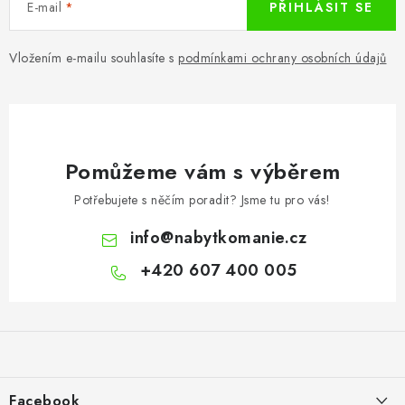
E-mail
PŘIHLÁSIT SE
Vložením e-mailu souhlasíte s
podmínkami ochrany osobních údajů
Pomůžeme vám s výběrem
Potřebujete s něčím poradit? Jsme tu pro vás!
info
@
nabytkomanie.cz
+420 607 400 005
Z
á
p
a
Facebook