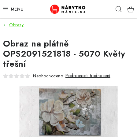
Přejít
Hleda
na
obsah
Obrazy
OBÝVACÍ POKOJ
Obraz na plátně
KUCHYŇ A JÍDELNA
OPS2091521818 - 5070 Květy
LOŽNICE
třešní
DĚTSKÝ POKOJ
Podrobnosti hodnocení
Neohodnoceno
KANCELÁŘ / PRACOVNA
KOUPELNA A WC
PŘEDSÍŇ