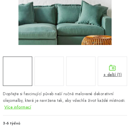
CHOVATELSKÉ POTŘEBY
DOPLŇKY A DEKORACE
ZAHRADA
OSTATNÍ
NOVINKY
+ další (1)
VÝPRODEJ
Vše o nákupu
Info
Reklamace a odstoupení od smlouvy
Dopřejte si fascinující půvab naší ručně malované dekorativní
olejomalby, která je navržena tak, aby vdechla život každé místnosti.
Kontakty
Bonusový program NBM+
Blog
Více informací
3-6 týdnů