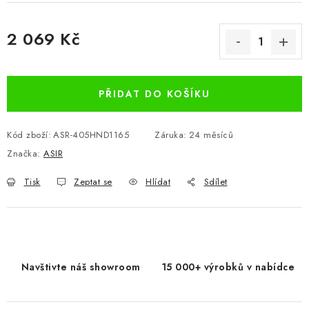
2 069 Kč
Měrná cena:
PŘIDAT DO KOŠÍKU
Kód zboží:
ASR-405HND1165
Záruka
:
24 měsíců
Značka:
ASIR
Tisk
Zeptat se
Hlídat
Sdílet
Navštivte náš showroom
15 000+ výrobků v nabídce