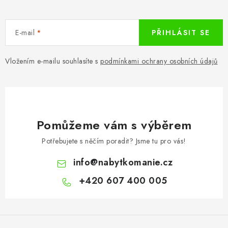
E-mail
PŘIHLÁSIT SE
Vložením e-mailu souhlasíte s
podmínkami ochrany osobních údajů
Pomůžeme vám s výběrem
Potřebujete s něčím poradit? Jsme tu pro vás!
info
@
nabytkomanie.cz
+420 607 400 005
Z
á