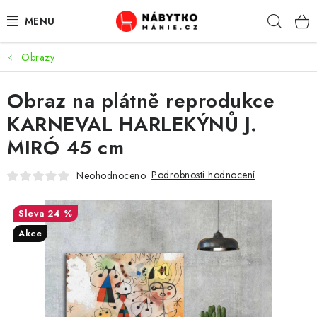
Přejít
Hleda
na
obsah
Obrazy
OBÝVACÍ POKOJ
Obraz na plátně reprodukce
KUCHYŇ A JÍDELNA
KARNEVAL HARLEKÝNŮ J.
LOŽNICE
MIRÓ 45 cm
DĚTSKÝ POKOJ
Podrobnosti hodnocení
Neohodnoceno
KANCELÁŘ / PRACOVNA
24 %
Akce
KOUPELNA A WC
PŘEDSÍŇ