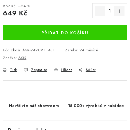
859 Kč
–24 %
649 Kč
Měrná cena:
PŘIDAT DO KOŠÍKU
Kód zboží:
ASR-249CVT1431
Záruka
:
24 měsíců
Značka:
ASIR
Tisk
Zeptat se
Hlídat
Sdílet
Navštivte náš showroom
15 000+ výrobků v nabídce