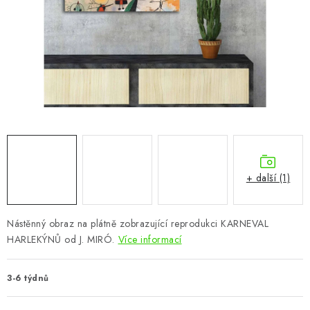
CHOVATELSKÉ POTŘEBY
DOPLŇKY A DEKORACE
ZAHRADA
OSTATNÍ
NOVINKY
+ další (1)
VÝPRODEJ
Vše o nákupu
Info
Reklamace a odstoupení od smlouvy
Nástěnný obraz na plátně zobrazující reprodukci KARNEVAL
HARLEKÝNŮ od J. MIRÓ.
Více informací
Kontakty
Bonusový program NBM+
Blog
3-6 týdnů