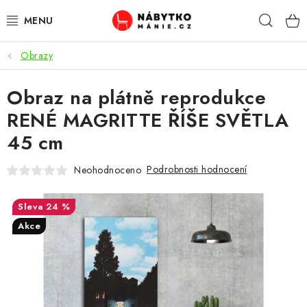
Přejít
Hleda
na
obsah
Obrazy
OBÝVACÍ POKOJ
Obraz na plátně reprodukce
KUCHYŇ A JÍDELNA
RENÉ MAGRITTE ŘÍŠE SVĚTLA
LOŽNICE
45 cm
DĚTSKÝ POKOJ
Podrobnosti hodnocení
Neohodnoceno
KANCELÁŘ / PRACOVNA
24 %
Akce
KOUPELNA A WC
PŘEDSÍŇ