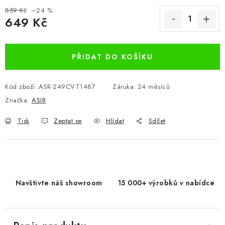
859 Kč
–24 %
649 Kč
Měrná cena:
PŘIDAT DO KOŠÍKU
Kód zboží:
ASR-249CVT1487
Záruka
:
24 měsíců
Značka:
ASIR
Tisk
Zeptat se
Hlídat
Sdílet
Navštivte náš showroom
15 000+ výrobků v nabídce