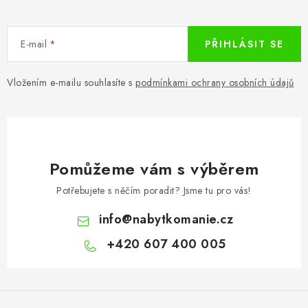
E-mail
PŘIHLÁSIT SE
Vložením e-mailu souhlasíte s
podmínkami ochrany osobních údajů
Pomůžeme vám s výběrem
Potřebujete s něčím poradit? Jsme tu pro vás!
info
@
nabytkomanie.cz
+420 607 400 005
Z
á