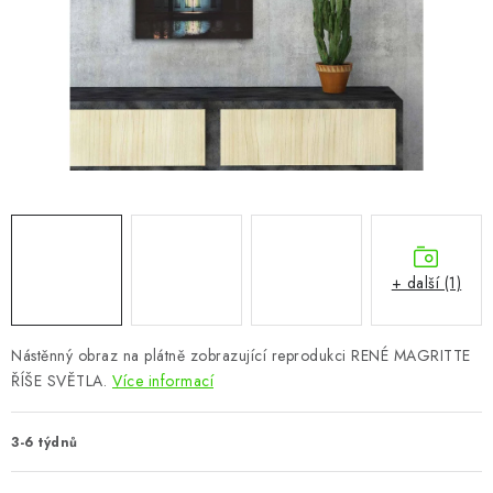
CHOVATELSKÉ POTŘEBY
DOPLŇKY A DEKORACE
ZAHRADA
OSTATNÍ
NOVINKY
+ další (1)
VÝPRODEJ
Vše o nákupu
Info
Reklamace a odstoupení od smlouvy
Nástěnný obraz na plátně zobrazující reprodukci RENÉ MAGRITTE
ŘÍŠE SVĚTLA.
Více informací
Kontakty
Bonusový program NBM+
Blog
3-6 týdnů