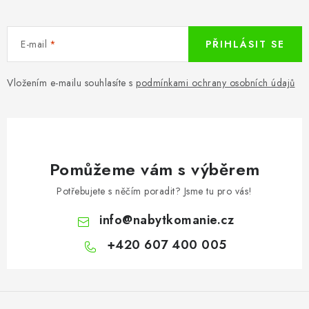
E-mail
PŘIHLÁSIT SE
Vložením e-mailu souhlasíte s
podmínkami ochrany osobních údajů
Pomůžeme vám s výběrem
Potřebujete s něčím poradit? Jsme tu pro vás!
info
@
nabytkomanie.cz
+420 607 400 005
Z
á