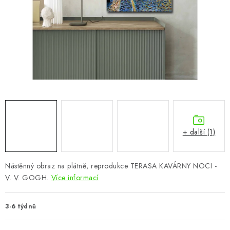
CHOVATELSKÉ POTŘEBY
DOPLŇKY A DEKORACE
ZAHRADA
OSTATNÍ
NOVINKY
+ další (1)
VÝPRODEJ
Vše o nákupu
Info
Reklamace a odstoupení od smlouvy
Nástěnný obraz na plátně, reprodukce TERASA KAVÁRNY NOCI -
V. V. GOGH.
Více informací
Kontakty
Bonusový program NBM+
Blog
3-6 týdnů