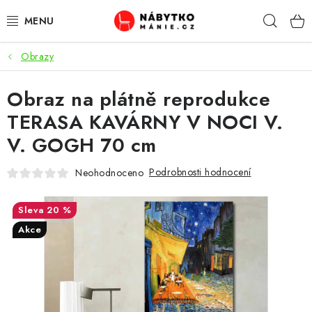
Přejít
Hleda
na
obsah
Obrazy
OBÝVACÍ POKOJ
Obraz na plátně reprodukce
KUCHYŇ A JÍDELNA
TERASA KAVÁRNY V NOCI V.
LOŽNICE
V. GOGH 70 cm
DĚTSKÝ POKOJ
Podrobnosti hodnocení
Neohodnoceno
KANCELÁŘ / PRACOVNA
20 %
Akce
KOUPELNA A WC
PŘEDSÍŇ