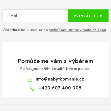
E-mail
PŘIHLÁSIT SE
Vložením e-mailu souhlasíte s
podmínkami ochrany osobních údajů
Pomůžeme vám s výběrem
Potřebujete s něčím poradit? Jsme tu pro vás!
info
@
nabytkomanie.cz
+420 607 400 005
Z
á