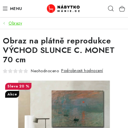
Přejít
Hleda
na
obsah
Obrazy
OBÝVACÍ POKOJ
Obraz na plátně reprodukce
KUCHYŇ A JÍDELNA
VÝCHOD SLUNCE C. MONET
LOŽNICE
70 cm
DĚTSKÝ POKOJ
Podrobnosti hodnocení
Neohodnoceno
KANCELÁŘ / PRACOVNA
20 %
Akce
KOUPELNA A WC
PŘEDSÍŇ