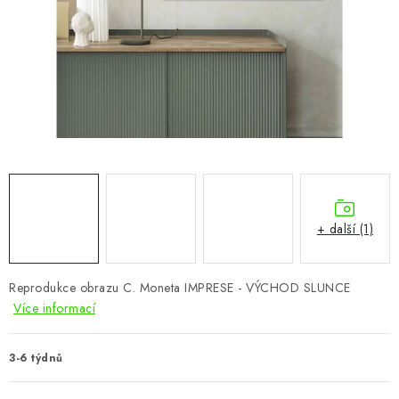
CHOVATELSKÉ POTŘEBY
DOPLŇKY A DEKORACE
ZAHRADA
OSTATNÍ
NOVINKY
+ další (1)
VÝPRODEJ
Vše o nákupu
Info
Reklamace a odstoupení od smlouvy
Reprodukce obrazu C. Moneta IMPRESE - VÝCHOD SLUNCE
Více informací
Kontakty
Bonusový program NBM+
Blog
3-6 týdnů