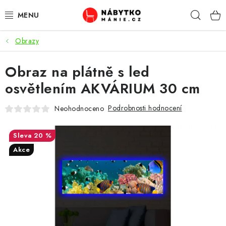
Přejít
Hleda
na
obsah
Obrazy
OBÝVACÍ POKOJ
Obraz na plátně s led
KUCHYŇ A JÍDELNA
osvětlením AKVÁRIUM 30 cm
LOŽNICE
Podrobnosti hodnocení
Neohodnoceno
DĚTSKÝ POKOJ
20 %
KANCELÁŘ / PRACOVNA
Akce
KOUPELNA A WC
PŘEDSÍŇ