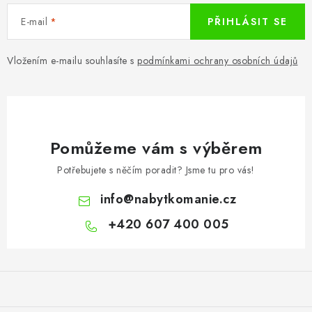
E-mail
PŘIHLÁSIT SE
Vložením e-mailu souhlasíte s
podmínkami ochrany osobních údajů
Pomůžeme vám s výběrem
Potřebujete s něčím poradit? Jsme tu pro vás!
info
@
nabytkomanie.cz
+420 607 400 005
Z
á
p