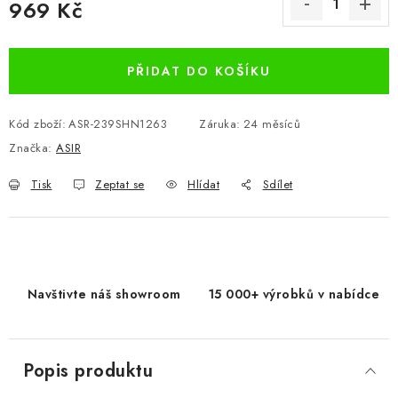
969 Kč
Měrná cena:
PŘIDAT DO KOŠÍKU
Kód zboží:
ASR-239SHN1263
Záruka
:
24 měsíců
Značka:
ASIR
Tisk
Zeptat se
Hlídat
Sdílet
Navštivte náš showroom
15 000+ výrobků v nabídce
Popis produktu