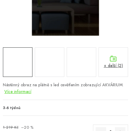
CHOVATELSKÉ POTŘEBY
DOPLŇKY A DEKORACE
ZAHRADA
OSTATNÍ
NOVINKY
+ další (2)
VÝPRODEJ
Nástěnný obraz na plátně s led osvětlením zobrazující AKVÁRIUM.
Více informací
Vše o nákupu
Info
Reklamace a odstoupení od smlouvy
Kontakty
Bonusový program NBM+
Blog
3-6 týdnů
1 219 Kč
–20 %