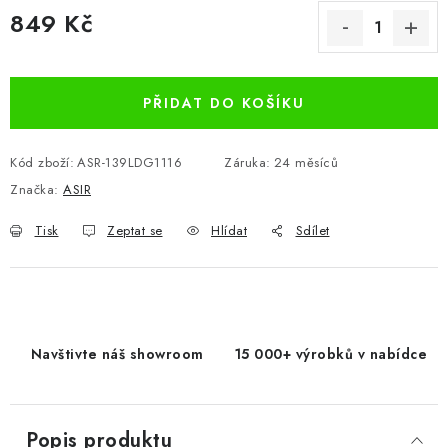
849 Kč
Měrná cena:
PŘIDAT DO KOŠÍKU
Kód zboží:
ASR-139LDG1116
Záruka
:
24 měsíců
Značka:
ASIR
Tisk
Zeptat se
Hlídat
Sdílet
Navštivte náš showroom
15 000+ výrobků v nabídce
Popis produktu