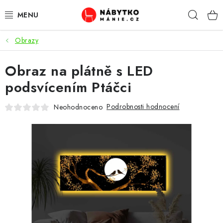
Přejít
Hleda
na
obsah
Obrazy
OBÝVACÍ POKOJ
Obraz na plátně s LED
KUCHYŇ A JÍDELNA
podsvícením Ptáčci
LOŽNICE
Podrobnosti hodnocení
Neohodnoceno
DĚTSKÝ POKOJ
KANCELÁŘ / PRACOVNA
KOUPELNA A WC
PŘEDSÍŇ