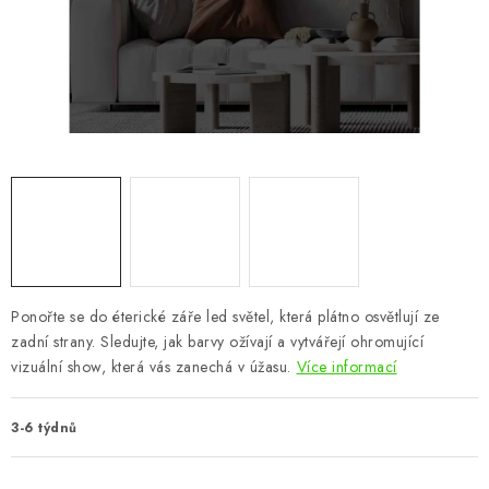
CHOVATELSKÉ POTŘEBY
DOPLŇKY A DEKORACE
ZAHRADA
OSTATNÍ
NOVINKY
VÝPRODEJ
Ponořte se do éterické záře led světel, která plátno osvětlují ze
zadní strany. Sledujte, jak barvy ožívají a vytvářejí ohromující
Vše o nákupu
Info
Reklamace a odstoupení od smlouvy
vizuální show, která vás zanechá v úžasu.
Více informací
Kontakty
Bonusový program NBM+
Blog
3-6 týdnů