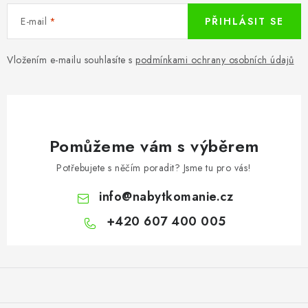
E-mail
PŘIHLÁSIT SE
Vložením e-mailu souhlasíte s
podmínkami ochrany osobních údajů
Pomůžeme vám s výběrem
Potřebujete s něčím poradit? Jsme tu pro vás!
info
@
nabytkomanie.cz
+420 607 400 005
Z
á
p