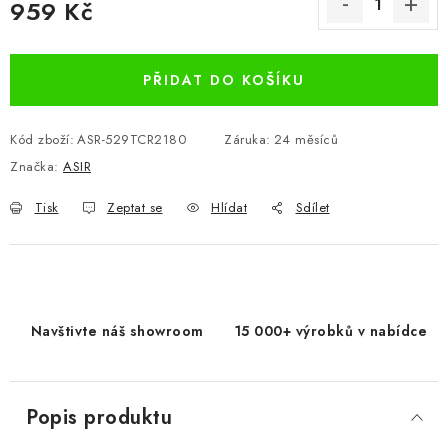
959 Kč
Měrná cena:
PŘIDAT DO KOŠÍKU
Kód zboží:
ASR-529TCR2180
Záruka
:
24 měsíců
Značka:
ASIR
Tisk
Zeptat se
Hlídat
Sdílet
Navštivte náš showroom
15 000+ výrobků v nabídce
Popis produktu