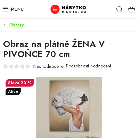
Přejít
Hleda
na
obsah
Obrazy
OBÝVACÍ POKOJ
Obraz na plátně ŽENA V
KUCHYŇ A JÍDELNA
PIVOŇCE 70 cm
LOŽNICE
Podrobnosti hodnocení
Neohodnoceno
DĚTSKÝ POKOJ
20 %
KANCELÁŘ / PRACOVNA
Akce
KOUPELNA A WC
PŘEDSÍŇ