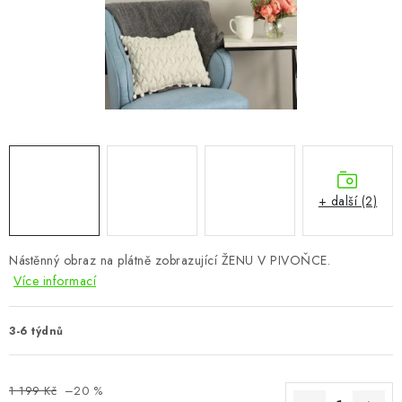
CHOVATELSKÉ POTŘEBY
DOPLŇKY A DEKORACE
ZAHRADA
OSTATNÍ
NOVINKY
+ další (2)
VÝPRODEJ
Nástěnný obraz na plátně zobrazující ŽENU V PIVOŇCE.
Více informací
Vše o nákupu
Info
Reklamace a odstoupení od smlouvy
Kontakty
Bonusový program NBM+
Blog
3-6 týdnů
1 199 Kč
–20 %