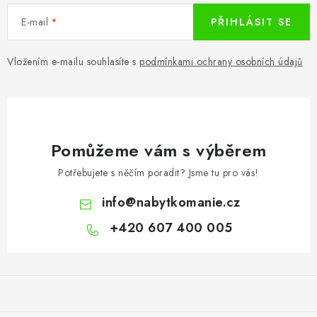
E-mail
PŘIHLÁSIT SE
Vložením e-mailu souhlasíte s
podmínkami ochrany osobních údajů
Pomůžeme vám s výběrem
Potřebujete s něčím poradit? Jsme tu pro vás!
info
@
nabytkomanie.cz
+420 607 400 005
Z
á
p