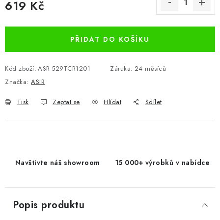
619 Kč
Měrná cena:
PŘIDAT DO KOŠÍKU
Kód zboží:
ASR-529TCR1201
Záruka
:
24 měsíců
Značka:
ASIR
Tisk
Zeptat se
Hlídat
Sdílet
Navštivte náš showroom
15 000+ výrobků v nabídce
Popis produktu