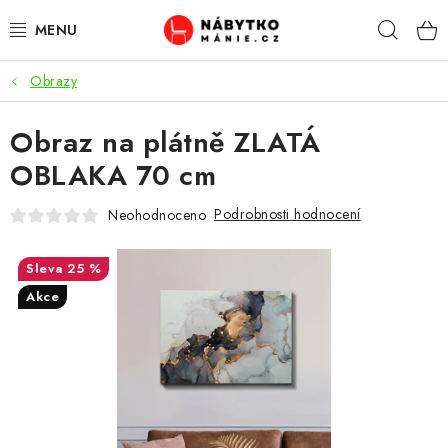
Přejít
Hleda
na
obsah
Obrazy
OBÝVACÍ POKOJ
Obraz na plátně ZLATÁ
KUCHYŇ A JÍDELNA
OBLAKA 70 cm
LOŽNICE
Podrobnosti hodnocení
Neohodnoceno
DĚTSKÝ POKOJ
25 %
KANCELÁŘ / PRACOVNA
Akce
KOUPELNA A WC
PŘEDSÍŇ