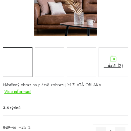
CHOVATELSKÉ POTŘEBY
DOPLŇKY A DEKORACE
ZAHRADA
OSTATNÍ
NOVINKY
+ další (2)
VÝPRODEJ
Nástěnný obraz na plátně zobrazující ZLATÁ OBLAKA.
Více informací
Vše o nákupu
Info
Reklamace a odstoupení od smlouvy
Kontakty
Bonusový program NBM+
Blog
3-6 týdnů
829 Kč
–25 %