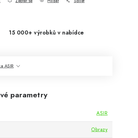
k
Zeptat se
Hlídat
Sdílet
15 000+ výrobků v nabídce
ka ASIR
vé parametry
ASIR
Obrazy