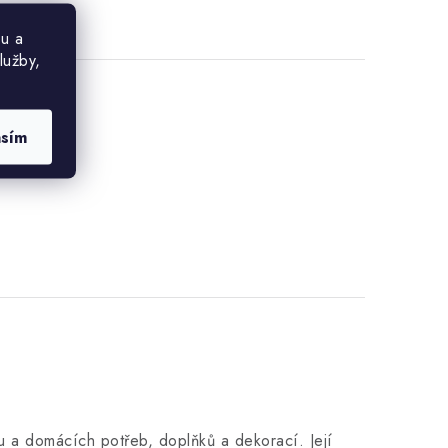
u a
lužby,
asím
 a domácích potřeb, doplňků a dekorací. Její