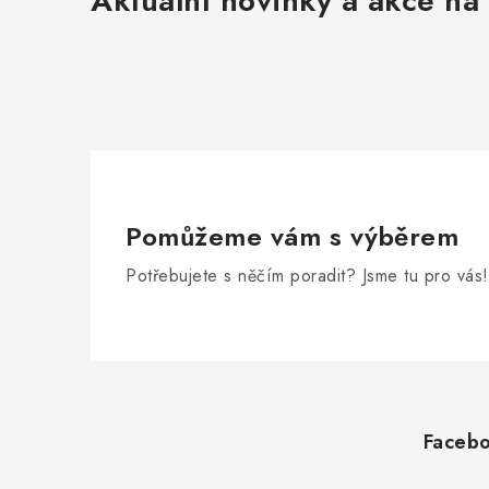
Aktuální novinky a akce na 
Pomůžeme vám s výběrem
Potřebujete s něčím poradit? Jsme tu pro vás!
Z
á
Faceb
p