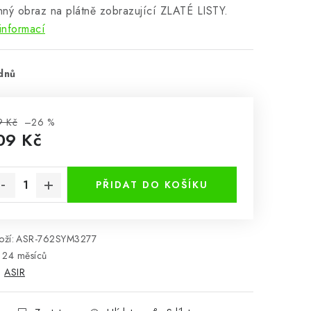
ný obraz na plátně zobrazující ZLATÉ LISTY.
informací
dnů
9 Kč
–26 %
09 Kč
rná cena:
PŘIDAT DO KOŠÍKU
ží:
ASR-762SYM3277
24 měsíců
:
ASIR