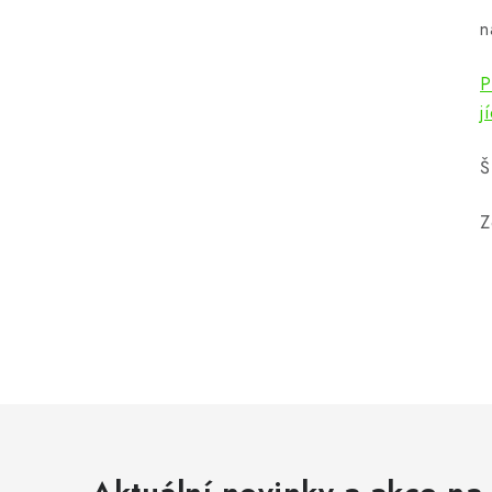
n
P
j
Š
Z