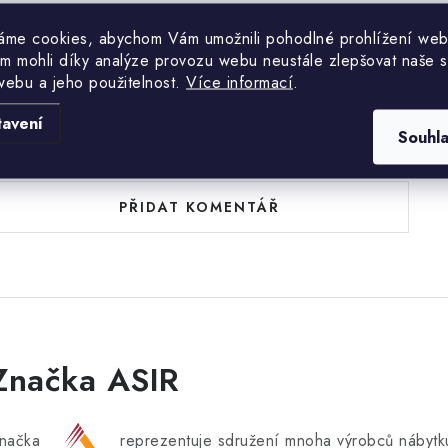
áme cookies, abychom Vám umožnili pohodlné prohlížení web
m mohli díky analýze provozu webu neustále zlepšovat naše s
webu a jeho použitelnost.
Více informací
.
tavení
uďte první, kdo napíše příspěvek k této položce.
Souhl
PŘIDAT KOMENTÁŘ
Značka ASIR
načka
reprezentuje sdružení mnoha výrobců nábytku