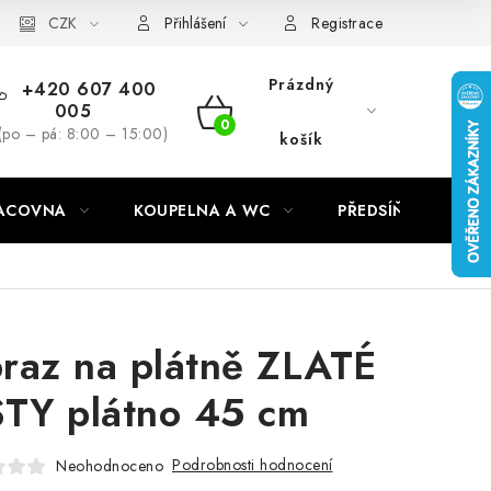
CZK
Přihlášení
Registrace
Prázdný
+420 607 400
005
NÁKUPNÍ
(po – pá: 8:00 – 15:00)
košík
KOŠÍK
RACOVNA
KOUPELNA A WC
PŘEDSÍŇ
C
raz na plátně ZLATÉ
STY plátno 45 cm
Podrobnosti hodnocení
Neohodnoceno