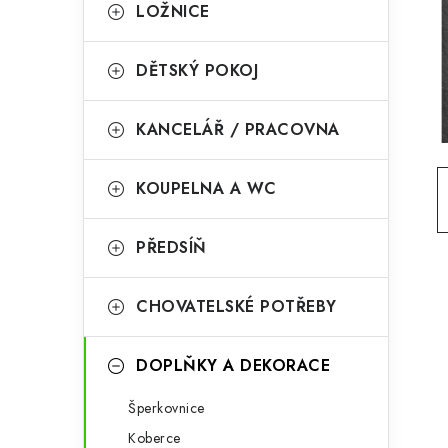
g
LOŽNICE
r
o
a
r
DĚTSKÝ POKOJ
n
i
KANCELÁŘ / PRACOVNA
e
n
í
KOUPELNA A WC
p
PŘEDSÍŇ
a
n
CHOVATELSKÉ POTŘEBY
e
l
DOPLŇKY A DEKORACE
Šperkovnice
Koberce