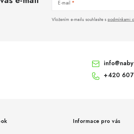
váš e-mail
E-mail
Vložením e-mailu souhlasíte s
podmínkami o
info
@
naby
+420 607
ook
Informace pro vás