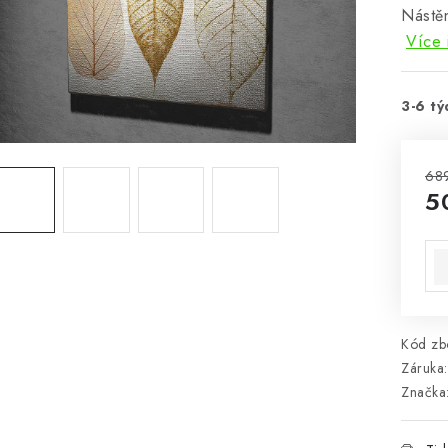
Nástěn
Více 
3-6 tý
68
5
Mě
Kód zbo
Záruka
:
Značka