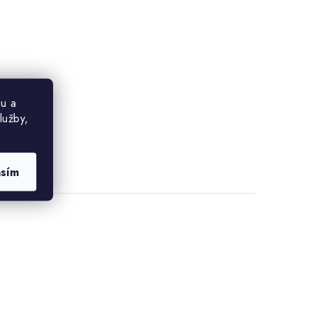
u a
lužby,
asím