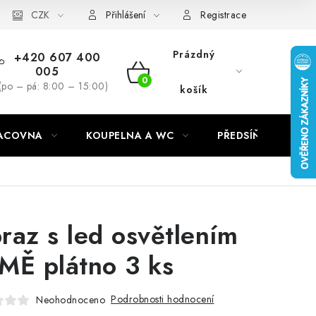
CZK
Přihlášení
Registrace
Prázdný
+420 607 400
005
NÁKUPNÍ
(po – pá: 8:00 – 15:00)
košík
KOŠÍK
RACOVNA
KOUPELNA A WC
PŘEDSÍŇ
C
raz s led osvětlením
MĚ plátno 3 ks
Podrobnosti hodnocení
Neohodnoceno