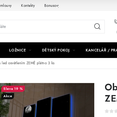
smlouvy
Kontakty
Bonusový program NBM+
Blog
LOŽNICE
DĚTSKÝ POKOJ
KANCELÁŘ / P
 led osvětlením ZEMĚ plátno 3 ks
Ob
19 %
ZE
Akce