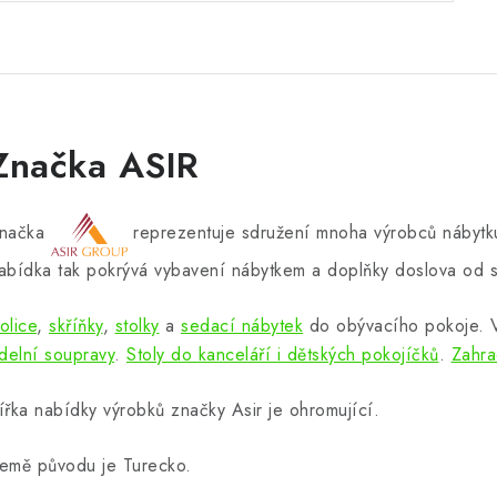
Značka ASIR
načka
reprezentuje sdružení mnoha výrobců nábytku
abídka tak pokrývá vybavení nábytkem a doplňky doslova od s
olice
,
skříňky
,
stolky
a
sedací nábytek
do obývacího pokoje.
ídelní soupravy
.
Stoly do kanceláří i dětských pokojíčků
.
Zahra
ířka nabídky výrobků značky Asir je ohromující.
emě původu je Turecko.