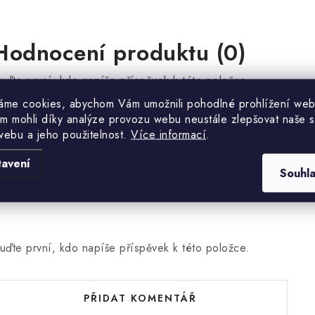
Hodnocení produktu (0)
uďte první, kdo napíše příspěvek k této položce.
áme cookies, abychom Vám umožnili pohodlné prohlížení web
m mohli díky analýze provozu webu neustále zlepšovat naše s
PŘIDAT HODNOCENÍ
webu a jeho použitelnost.
Více informací
.
tavení
Souhl
uďte první, kdo napíše příspěvek k této položce.
PŘIDAT KOMENTÁŘ