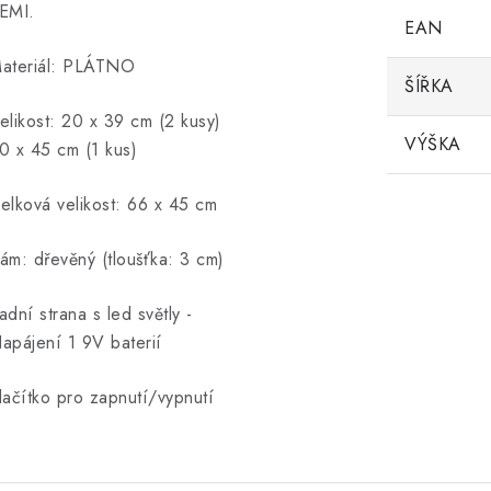
EMI.
EAN
ateriál: PLÁTNO
ŠÍŘKA
elikost: 20 x 39 cm (2 kusy)
VÝŠKA
0 x 45 cm (1 kus)
elková velikost: 66 x 45 cm
ám: dřevěný (tloušťka: 3 cm)
adní strana s led světly -
apájení 1 9V baterií
lačítko pro zapnutí/vypnutí