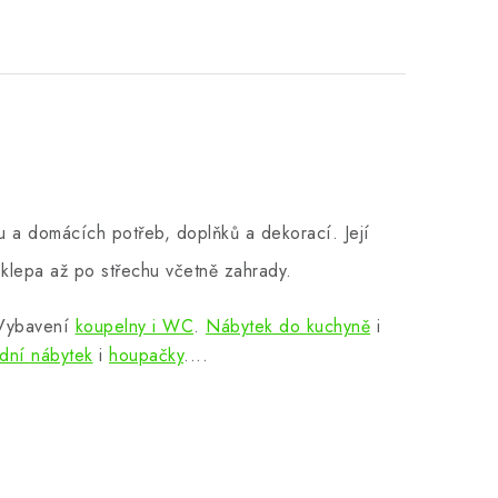
 a domácích potřeb, doplňků a dekorací. Její
klepa až po střechu včetně zahrady.
 Vybavení
koupelny i WC
.
Nábytek do kuchyně
i
dní nábytek
i
houpačky
....