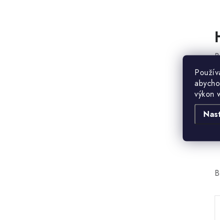
B
Použív
abycho
výkon 
Nas
B