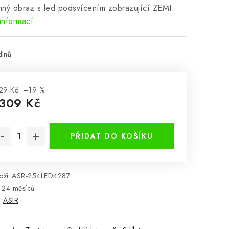
ný obraz s led podsvícením zobrazující ZEMI.
informací
dnů
29 Kč
–19 %
 309 Kč
rná cena:
PŘIDAT DO KOŠÍKU
ží:
ASR-254LED4287
24 měsíců
:
ASIR