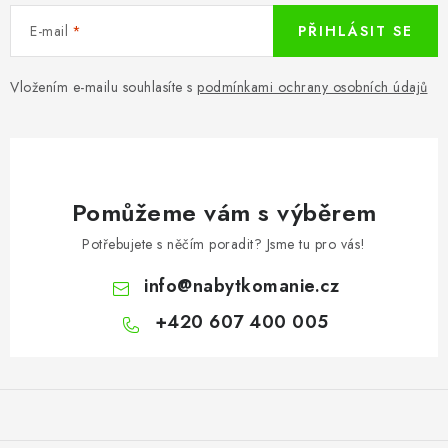
E-mail
PŘIHLÁSIT SE
Vložením e-mailu souhlasíte s
podmínkami ochrany osobních údajů
Pomůžeme vám s výběrem
Potřebujete s něčím poradit? Jsme tu pro vás!
info
@
nabytkomanie.cz
+420 607 400 005
Z
á
p