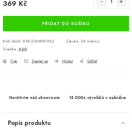
369 Kč
Měrná cena:
PŘIDAT DO KOŠÍKU
Kód zboží:
ASR-236MIR1962
Záruka
:
24 měsíců
Značka:
ASIR
Tisk
Zeptat se
Hlídat
Sdílet
Navštivte náš showroom
15 000+ výrobků v nabídce
Popis produktu