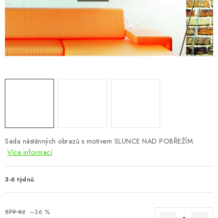
CHOVATELSKÉ POTŘEBY
DOPLŇKY A DEKORACE
ZAHRADA
OSTATNÍ
NOVINKY
VÝPRODEJ
Sada nástěnných obrazů s motivem SLUNCE NAD POBŘEŽÍM.
Více informací
Vše o nákupu
Info
Reklamace a odstoupení od smlouvy
Kontakty
Bonusový program NBM+
Blog
3-6 týdnů
579 Kč
–36 %