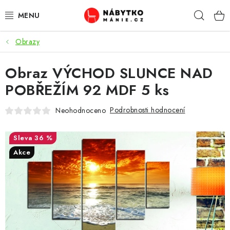
Přejít
Hleda
na
obsah
Obrazy
OBÝVACÍ POKOJ
Obraz VÝCHOD SLUNCE NAD
KUCHYŇ A JÍDELNA
POBŘEŽÍM 92 MDF 5 ks
LOŽNICE
Podrobnosti hodnocení
Neohodnoceno
DĚTSKÝ POKOJ
36 %
KANCELÁŘ / PRACOVNA
Akce
KOUPELNA A WC
PŘEDSÍŇ