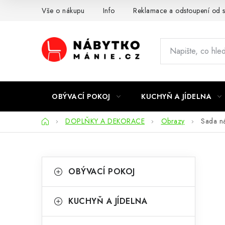
Přejít
Vše o nákupu
Info
Reklamace a odstoupení od 
na
obsah
OBÝVACÍ POKOJ
KUCHYŇ A JÍDELNA
Domů
DOPLŇKY A DEKORACE
Obrazy
Sada n
P
K
Přeskočit
OBÝVACÍ POKOJ
kategorie
a
o
t
s
KUCHYŇ A JÍDELNA
e
t