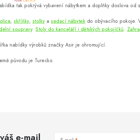
abídka tak pokrývá vybavení nábytkem a doplňky doslova od s
olice
,
skříňky
,
stolky
a
sedací nábytek
do obývacího pokoje.
ídelní soupravy
.
Stoly do kanceláří i dětských pokojíčků
.
Zahra
ířka nabídky výrobků značky Asir je ohromující.
emě původu je Turecko.
váš e-mail