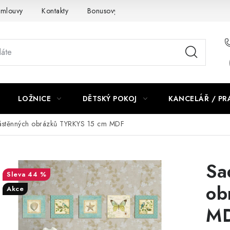
smlouvy
Kontakty
Bonusový program NBM+
Blog
LOŽNICE
DĚTSKÝ POKOJ
KANCELÁŘ / P
ástěnných obrázků TYRKYS 15 cm MDF
Sa
44 %
ob
Akce
M