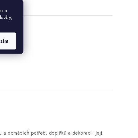
u a
lužby,
asím
 a domácích potřeb, doplňků a dekorací. Její