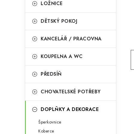
g
LOŽNICE
r
o
a
r
DĚTSKÝ POKOJ
n
i
KANCELÁŘ / PRACOVNA
e
n
í
KOUPELNA A WC
p
PŘEDSÍŇ
a
n
CHOVATELSKÉ POTŘEBY
e
l
DOPLŇKY A DEKORACE
Šperkovnice
Koberce