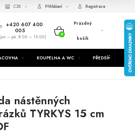
CZK
Přihlášení
Registrace
Prázdný
+420 607 400
005
NÁKUPNÍ
(po – pá: 8:00 – 15:00)
košík
KOŠÍK
RACOVNA
KOUPELNA A WC
PŘEDSÍŇ
C
da nástěnných
rázků TYRKYS 15 cm
DF