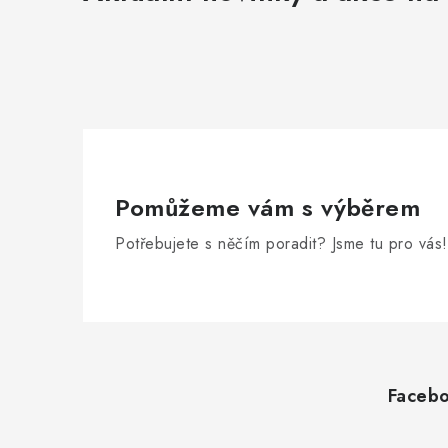
Pomůžeme vám s výběrem
Potřebujete s něčím poradit? Jsme tu pro vás!
Z
á
Faceb
p