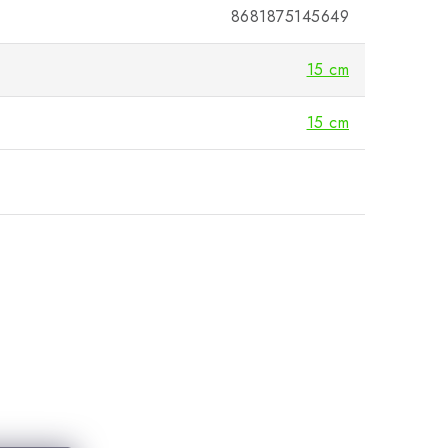
8681875145649
15 cm
15 cm