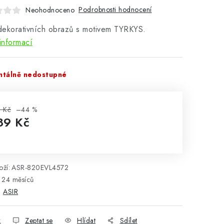
Podrobnosti hodnocení
Neohodnoceno
dekorativních obrazů s motivem TYRKYS.
informací
tálně nedostupné
 Kč
–44 %
89 Kč
rná cena:
ží:
ASR-820EVL4572
24 měsíců
:
ASIR
k
Zeptat se
Hlídat
Sdílet