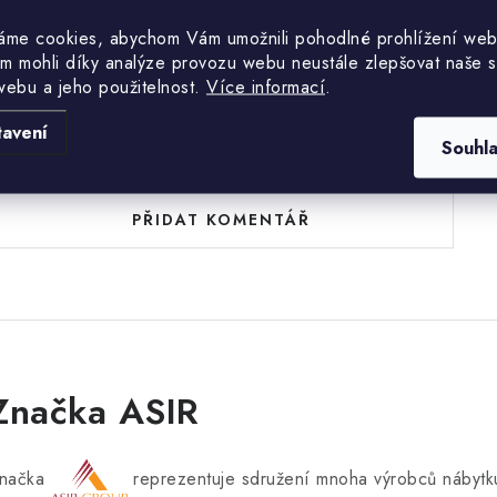
áme cookies, abychom Vám umožnili pohodlné prohlížení web
m mohli díky analýze provozu webu neustále zlepšovat naše s
webu a jeho použitelnost.
Více informací
.
tavení
uďte první, kdo napíše příspěvek k této položce.
Souhl
PŘIDAT KOMENTÁŘ
Značka ASIR
načka
reprezentuje sdružení mnoha výrobců nábytku