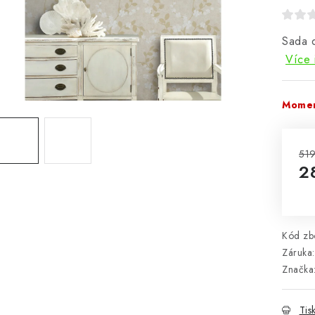
Sada 
Více 
Momen
519
2
Mě
Kód zbo
Záruka
:
Značka
Tis