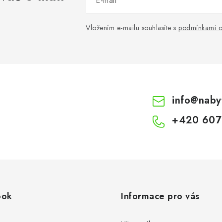
E-mail
Vložením e-mailu souhlasíte s
podmínkami o
info
@
naby
+420 607
ook
Informace pro vás