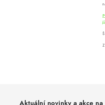
n
P
j
Š
Z
Aktuální novinky a akce na 