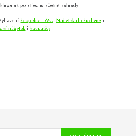
klepa až po střechu včetně zahrady.
 Vybavení
koupelny i WC
.
Nábytek do kuchyně
i
dní nábytek
i
houpačky
....