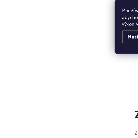
Použív
abycho
výkon 
Nas
B
Z