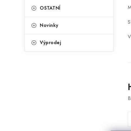
M
OSTATNÍ
S
Novinky
V
Výprodej
B