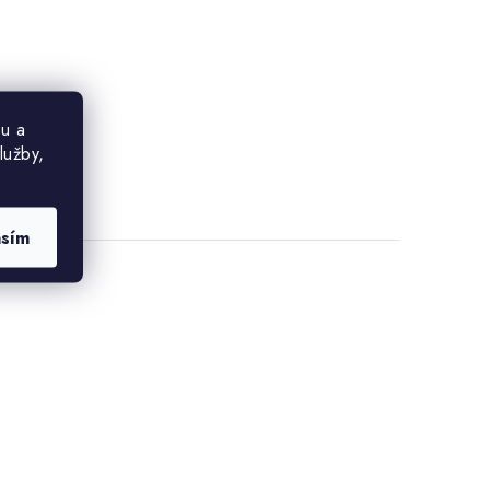
u a
lužby,
asím