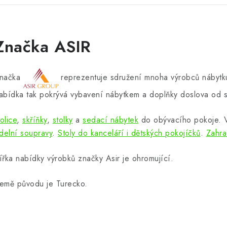
Značka ASIR
načka
reprezentuje sdružení mnoha výrobců nábytku
abídka tak pokrývá vybavení nábytkem a doplňky doslova od s
olice
,
skříňky
,
stolky
a
sedací nábytek
do obývacího pokoje.
ídelní soupravy
.
Stoly do kanceláří i dětských pokojíčků
.
Zahra
ířka nabídky výrobků značky Asir je ohromující.
emě původu je Turecko.