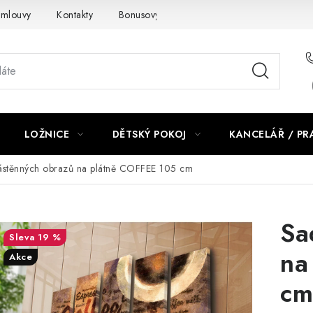
smlouvy
Kontakty
Bonusový program NBM+
Blog
LOŽNICE
DĚTSKÝ POKOJ
KANCELÁŘ / P
ástěnných obrazů na plátně COFFEE 105 cm
Sa
19 %
na
Akce
cm