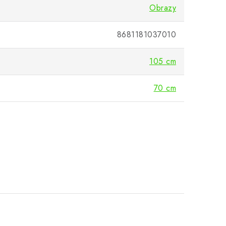
Obrazy
8681181037010
105 cm
70 cm