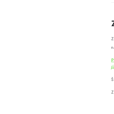
Z
n
P
j
Š
Z