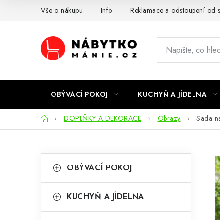
Přejít
Vše o nákupu
Info
Reklamace a odstoupení od 
na
obsah
OBÝVACÍ POKOJ
KUCHYŇ A JÍDELNA
Domů
DOPLŇKY A DEKORACE
Obrazy
Sada n
P
K
Přeskočit
OBÝVACÍ POKOJ
kategorie
a
o
t
s
KUCHYŇ A JÍDELNA
e
t