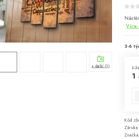
Nástě
Více 
3-6 tý
+ další (1)
1 7
1
Mě
Kód zbo
Záruka
:
Značka