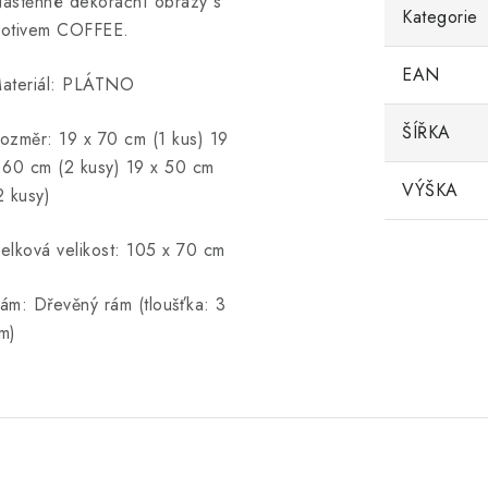
ástěnné dekorační obrazy s
Kategorie
otivem COFFEE.
EAN
ateriál: PLÁTNO
ŠÍŘKA
ozměr: 19 x 70 cm (1 kus) 19
 60 cm (2 kusy) 19 x 50 cm
VÝŠKA
2 kusy)
elková velikost: 105 x 70 cm
ám: Dřevěný rám (tloušťka: 3
m)