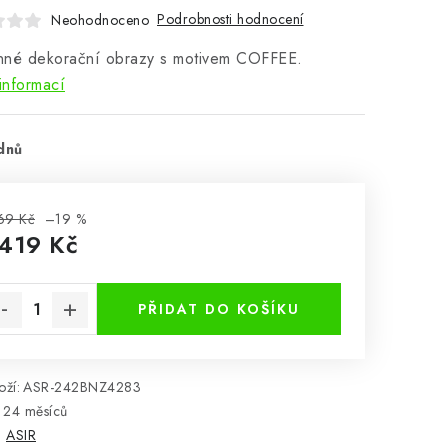
Podrobnosti hodnocení
Neohodnoceno
nné dekorační obrazy s motivem COFFEE.
informací
dnů
69 Kč
–19 %
 419 Kč
rná cena:
PŘIDAT DO KOŠÍKU
ží:
ASR-242BNZ4283
24 měsíců
:
ASIR