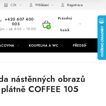
CZK
Přihlášení
Registrace
Prázdný
+420 607 400
005
NÁKUPNÍ
(po – pá: 8:00 – 15:00)
košík
KOŠÍK
RACOVNA
KOUPELNA A WC
PŘEDSÍŇ
C
da nástěnných obrazů
 plátně COFFEE 105