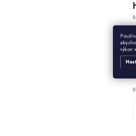
B
Použív
abycho
výkon 
Nas
B