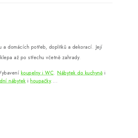
 a domácích potřeb, doplňků a dekorací. Její
klepa až po střechu včetně zahrady.
 Vybavení
koupelny i WC
.
Nábytek do kuchyně
i
dní nábytek
i
houpačky
....