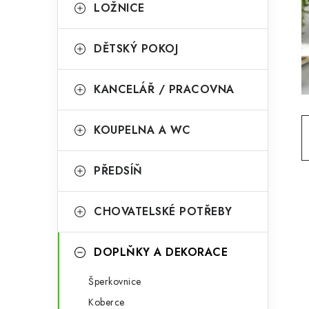
g
LOŽNICE
r
o
a
r
DĚTSKÝ POKOJ
n
i
KANCELÁŘ / PRACOVNA
e
n
í
KOUPELNA A WC
p
PŘEDSÍŇ
a
n
CHOVATELSKÉ POTŘEBY
e
l
DOPLŇKY A DEKORACE
Šperkovnice
Koberce