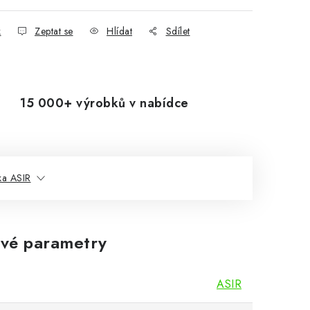
k
Zeptat se
Hlídat
Sdílet
15 000+ výrobků v nabídce
ka ASIR
vé parametry
ASIR