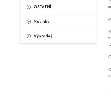
N
OSTATNÍ
m
M
Novinky
R
Výprodej
x
(
C
R
c