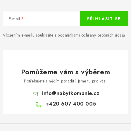
E-mail
PŘIHLÁSIT SE
Vložením e-mailu souhlasíte s
podmínkami ochrany osobních údajů
Pomůžeme vám s výběrem
Potřebujete s něčím poradit? Jsme tu pro vás!
info
@
nabytkomanie.cz
+420 607 400 005
Z
á