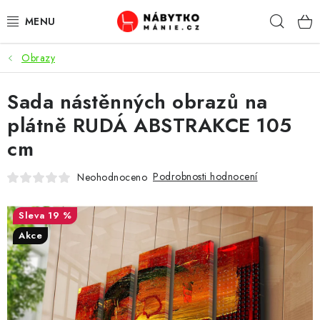
Přejít
Hleda
na
obsah
Obrazy
OBÝVACÍ POKOJ
Sada nástěnných obrazů na
KUCHYŇ A JÍDELNA
plátně RUDÁ ABSTRAKCE 105
LOŽNICE
cm
DĚTSKÝ POKOJ
Podrobnosti hodnocení
Neohodnoceno
KANCELÁŘ / PRACOVNA
19 %
Akce
KOUPELNA A WC
PŘEDSÍŇ