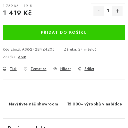
1 769 Kč
–19 %
1 419 Kč
Měrná cena:
PŘIDAT DO KOŠÍKU
Kód zboží:
ASR-242BNZ4205
Záruka
:
24 měsíců
Značka:
ASIR
Tisk
Zeptat se
Hlídat
Sdílet
Navštivte náš showroom
15 000+ výrobků v nabídce