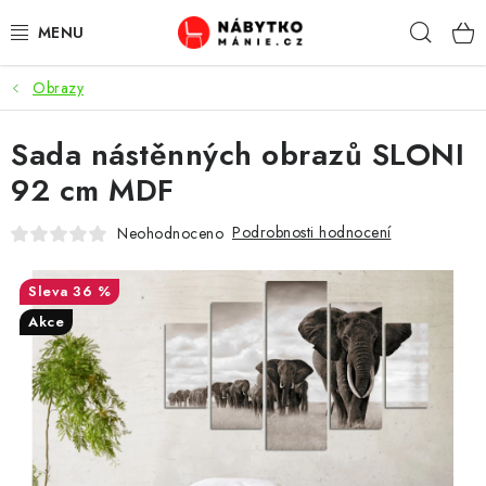
Přejít
Hleda
na
obsah
Obrazy
OBÝVACÍ POKOJ
Sada nástěnných obrazů SLONI
KUCHYŇ A JÍDELNA
92 cm MDF
LOŽNICE
Podrobnosti hodnocení
Neohodnoceno
DĚTSKÝ POKOJ
36 %
KANCELÁŘ / PRACOVNA
Akce
KOUPELNA A WC
PŘEDSÍŇ