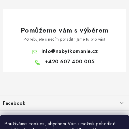
Pomůžeme vám s výběrem
Potřebujete s něčím poradit? Jsme tu pro vás!
info
@
nabytkomanie.cz
+420 607 400 005
Z
á
p
a
Facebook
t
í
Informace pro vás
Používáme cookies, abychom Vám umožnili pohodlné
Vše o nákupu