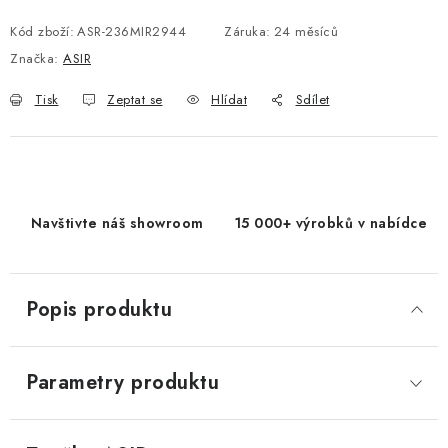
Měrná cena:
Kód zboží:
ASR-236MIR2944
Záruka
:
24 měsíců
Značka:
ASIR
Tisk
Zeptat se
Hlídat
Sdílet
Navštivte náš showroom
15 000+ výrobků v nabídce
Popis produktu
Parametry produktu