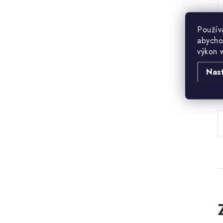
Použív
abycho
výkon 
Nas
B