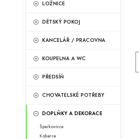
g
LOŽNICE
r
o
a
r
DĚTSKÝ POKOJ
n
i
KANCELÁŘ / PRACOVNA
e
n
í
KOUPELNA A WC
p
PŘEDSÍŇ
a
n
CHOVATELSKÉ POTŘEBY
e
l
DOPLŇKY A DEKORACE
Šperkovnice
Koberce