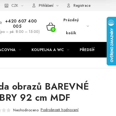
CZK
Přihlášení
Registrace
Prázdný
+420 607 400
005
NÁKUPNÍ
(po – pá: 8:00 – 15:00)
košík
KOŠÍK
RACOVNA
KOUPELNA A WC
PŘEDSÍŇ
C
da obrazů BAREVNÉ
BRY 92 cm MDF
Podrobnosti hodnocení
Neohodnoceno