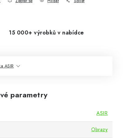
k
Zeptat se
Hlídat
Sdílet
15 000+ výrobků v nabídce
ka ASIR
vé parametry
ASIR
Obrazy