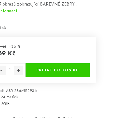
5 obrazů zobrazující BAREVNÉ ZEBRY..
informací
dnů
 Kč
–36 %
69 Kč
rná cena:
PŘIDAT DO KOŠÍKU
ží:
ASR-236MIR2936
24 měsíců
:
ASIR