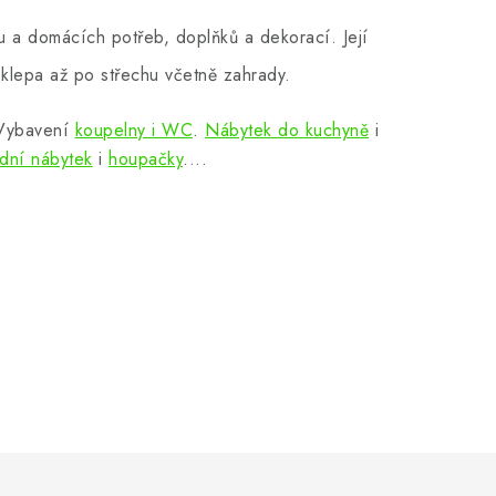
 a domácích potřeb, doplňků a dekorací. Její
klepa až po střechu včetně zahrady.
 Vybavení
koupelny i WC
.
Nábytek do kuchyně
i
dní nábytek
i
houpačky
....