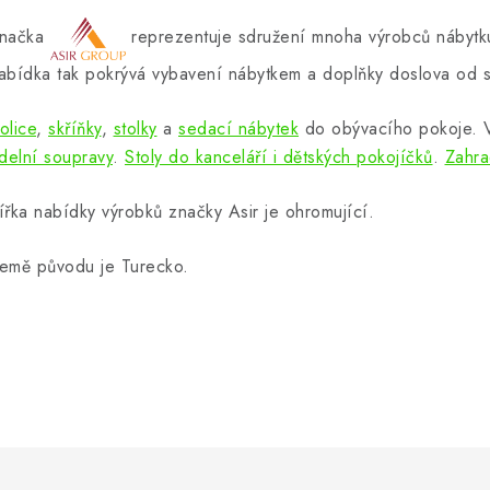
načka
reprezentuje sdružení mnoha výrobců nábytku
abídka tak pokrývá vybavení nábytkem a doplňky doslova od s
olice
,
skříňky
,
stolky
a
sedací nábytek
do obývacího pokoje.
ídelní soupravy
.
Stoly do kanceláří i dětských pokojíčků
.
Zahra
ířka nabídky výrobků značky Asir je ohromující.
emě původu je Turecko.