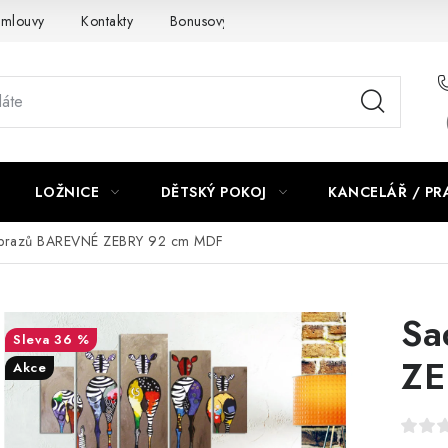
smlouvy
Kontakty
Bonusový program NBM+
Blog
LOŽNICE
DĚTSKÝ POKOJ
KANCELÁŘ / P
brazů BAREVNÉ ZEBRY 92 cm MDF
Sa
36 %
ZE
Akce