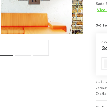
Sada 
Více 
3-6 tý
579
3
Mě
Kód zbo
Záruka
:
Značka