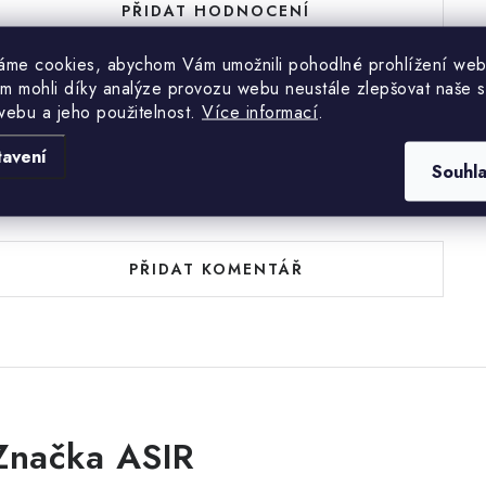
PŘIDAT HODNOCENÍ
áme cookies, abychom Vám umožnili pohodlné prohlížení web
m mohli díky analýze provozu webu neustále zlepšovat naše s
webu a jeho použitelnost.
Více informací
.
tavení
Souhl
uďte první, kdo napíše příspěvek k této položce.
PŘIDAT KOMENTÁŘ
Značka ASIR