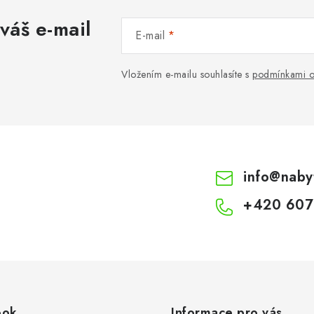
váš e-mail
E-mail
Vložením e-mailu souhlasíte s
podmínkami o
info
@
naby
+420 607
ook
Informace pro vás