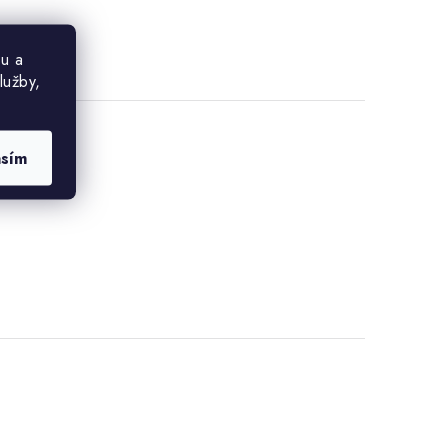
u a
lužby,
asím