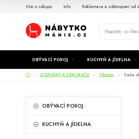
Přejít
Vše o nákupu
Info
Reklamace a odstoupení od 
na
obsah
OBÝVACÍ POKOJ
KUCHYŇ A JÍDELNA
Domů
DOPLŇKY A DEKORACE
Obrazy
Sada o
P
K
Přeskočit
OBÝVACÍ POKOJ
kategorie
a
o
t
s
KUCHYŇ A JÍDELNA
e
t