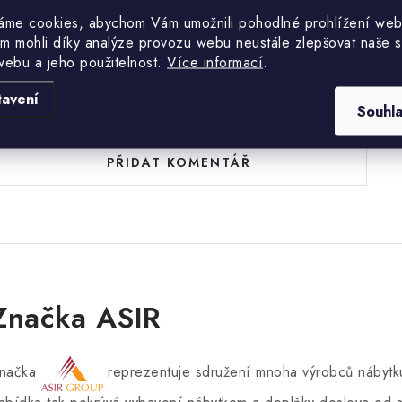
áme cookies, abychom Vám umožnili pohodlné prohlížení web
m mohli díky analýze provozu webu neustále zlepšovat naše s
webu a jeho použitelnost.
Více informací
.
uďte první, kdo napíše příspěvek k této položce.
tavení
Souhl
PŘIDAT KOMENTÁŘ
Značka ASIR
načka
reprezentuje sdružení mnoha výrobců nábytku