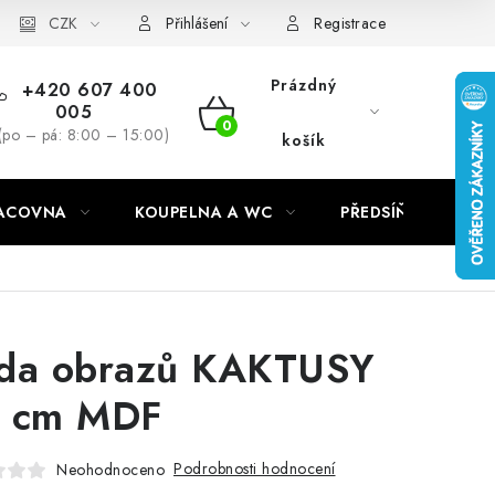
CZK
Přihlášení
Registrace
Prázdný
+420 607 400
005
NÁKUPNÍ
(po – pá: 8:00 – 15:00)
košík
KOŠÍK
RACOVNA
KOUPELNA A WC
PŘEDSÍŇ
C
da obrazů KAKTUSY
 cm MDF
Podrobnosti hodnocení
Neohodnoceno