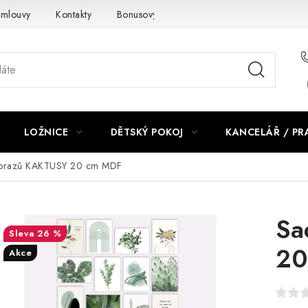
smlouvy
Kontakty
Bonusový program NBM+
Blog
LOŽNICE
DĚTSKÝ POKOJ
KANCELÁŘ / P
brazů KAKTUSY 20 cm MDF
Sa
26 %
20
Akce