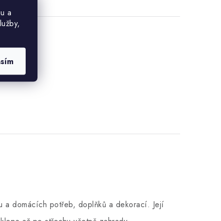
u a
lužby,
asím
 a domácích potřeb, doplňků a dekorací. Její