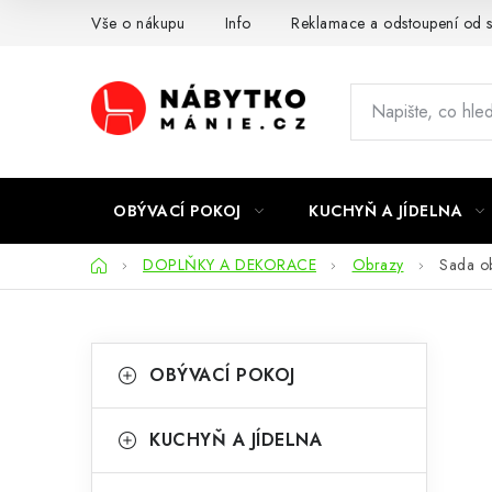
Přejít
Vše o nákupu
Info
Reklamace a odstoupení od 
na
obsah
OBÝVACÍ POKOJ
KUCHYŇ A JÍDELNA
Domů
DOPLŇKY A DEKORACE
Obrazy
Sada o
P
K
Přeskočit
OBÝVACÍ POKOJ
kategorie
a
o
t
s
KUCHYŇ A JÍDELNA
e
t