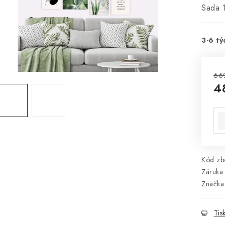
Sada 
3-6 tý
66
4
Mě
Kód zbo
Záruka
:
Značka
Tis