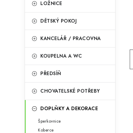
g
LOŽNICE
r
o
a
r
DĚTSKÝ POKOJ
n
i
KANCELÁŘ / PRACOVNA
e
n
í
KOUPELNA A WC
p
PŘEDSÍŇ
a
n
CHOVATELSKÉ POTŘEBY
e
l
DOPLŇKY A DEKORACE
Šperkovnice
Koberce