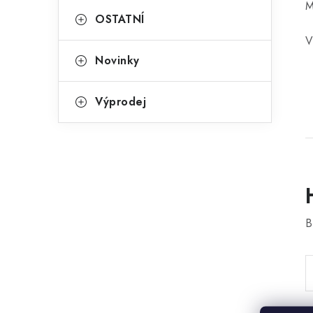
M
OSTATNÍ
V
Novinky
Výprodej
B