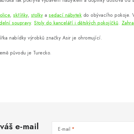
abídka tak pokrývá vybavení nábytkem a doplňky doslova od s
olice
,
skříňky
,
stolky
a
sedací nábytek
do obývacího pokoje.
ídelní soupravy
.
Stoly do kanceláří i dětských pokojíčků
.
Zahra
ířka nabídky výrobků značky Asir je ohromující.
emě původu je Turecko.
váš e-mail
E-mail