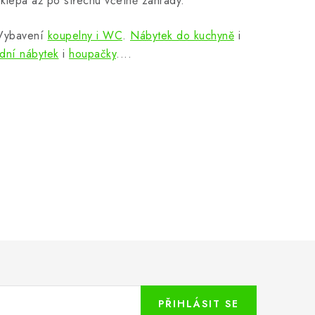
klepa až po střechu včetně zahrady.
 Vybavení
koupelny i WC
.
Nábytek do kuchyně
i
dní nábytek
i
houpačky
....
PŘIHLÁSIT SE