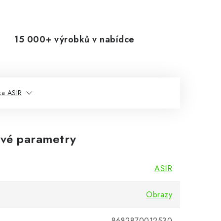
15 000+ výrobků v nabídce
ka ASIR
vé parametry
ASIR
Obrazy
8682870012530