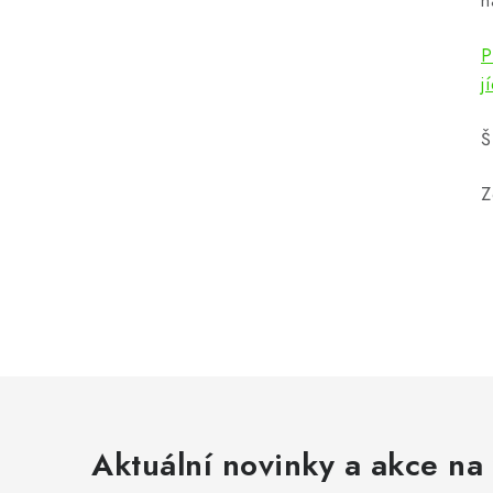
n
P
j
Š
Z
Aktuální novinky a akce na 