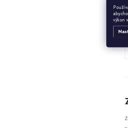
Použív
abycho
výkon 
B
Nas
Z