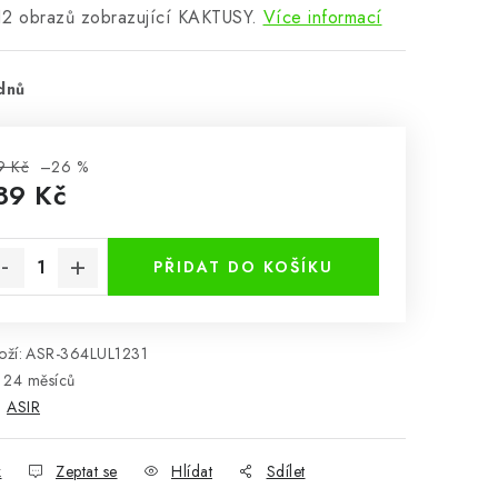
12 obrazů zobrazující KAKTUSY.
Více informací
dnů
9 Kč
–26 %
89 Kč
rná cena:
PŘIDAT DO KOŠÍKU
ží:
ASR-364LUL1231
24 měsíců
:
ASIR
k
Zeptat se
Hlídat
Sdílet