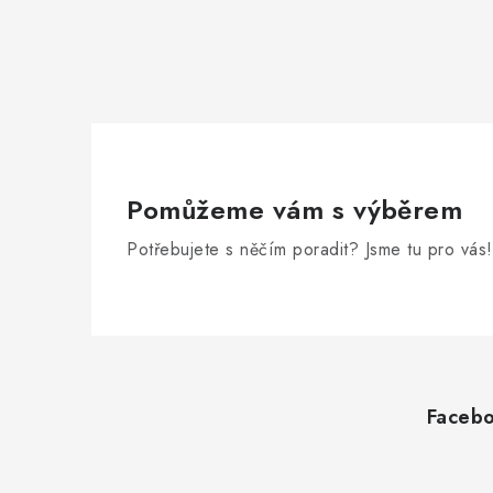
Pomůžeme vám s výběrem
Potřebujete s něčím poradit? Jsme tu pro vás!
Z
á
Faceb
p
a