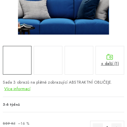
CHOVATELSKÉ POTŘEBY
DOPLŇKY A DEKORACE
ZAHRADA
OSTATNÍ
NOVINKY
+ další (1)
VÝPRODEJ
Sada 3 obrazů na plátně zobrazující ABSTRAKTNÍ OBLIČEJE.
Více informací
Vše o nákupu
Info
Reklamace a odstoupení od smlouvy
Kontakty
Bonusový program NBM+
Blog
3-6 týdnů
889 Kč
–16 %