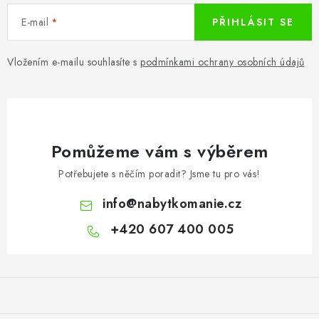
E-mail
PŘIHLÁSIT SE
Vložením e-mailu souhlasíte s
podmínkami ochrany osobních údajů
Pomůžeme vám s výběrem
Potřebujete s něčím poradit? Jsme tu pro vás!
info
@
nabytkomanie.cz
+420 607 400 005
Z
á
p