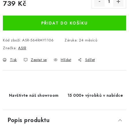
739 Kč
Měrná cena:
PŘIDAT DO KOŠÍKU
Kód zboží:
ASR-564RMY1106
Záruka
:
24 měsíců
Značka:
ASIR
Tisk
Zeptat se
Hlídat
Sdílet
Navštivte náš showroom
15 000+ výrobků v nabídce
Popis produktu