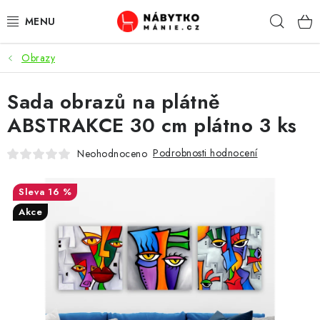
Přejít
Hleda
na
obsah
Obrazy
OBÝVACÍ POKOJ
Sada obrazů na plátně
KUCHYŇ A JÍDELNA
ABSTRAKCE 30 cm plátno 3 ks
LOŽNICE
Podrobnosti hodnocení
Neohodnoceno
DĚTSKÝ POKOJ
16 %
KANCELÁŘ / PRACOVNA
Akce
KOUPELNA A WC
PŘEDSÍŇ