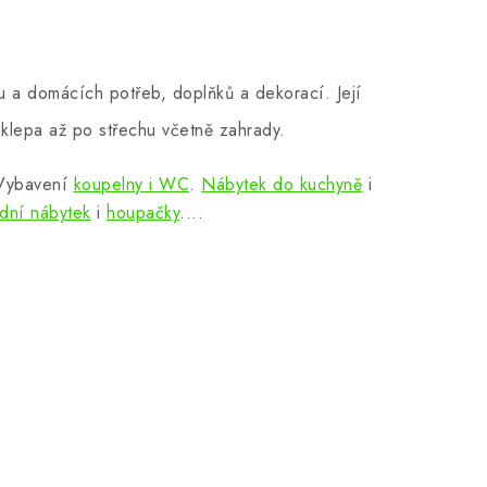
 a domácích potřeb, doplňků a dekorací. Její
klepa až po střechu včetně zahrady.
 Vybavení
koupelny i WC
.
Nábytek do kuchyně
i
dní nábytek
i
houpačky
....