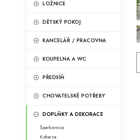
g
LOŽNICE
r
o
a
r
DĚTSKÝ POKOJ
n
i
KANCELÁŘ / PRACOVNA
e
n
í
KOUPELNA A WC
p
PŘEDSÍŇ
a
n
CHOVATELSKÉ POTŘEBY
e
l
DOPLŇKY A DEKORACE
Šperkovnice
Koberce