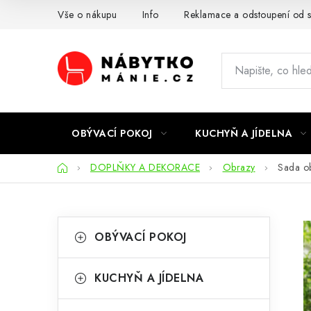
Přejít
Vše o nákupu
Info
Reklamace a odstoupení od 
na
obsah
OBÝVACÍ POKOJ
KUCHYŇ A JÍDELNA
Domů
DOPLŇKY A DEKORACE
Obrazy
Sada o
P
K
Přeskočit
OBÝVACÍ POKOJ
kategorie
a
o
t
s
KUCHYŇ A JÍDELNA
e
t