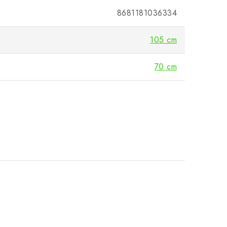
8681181036334
105 cm
70 cm