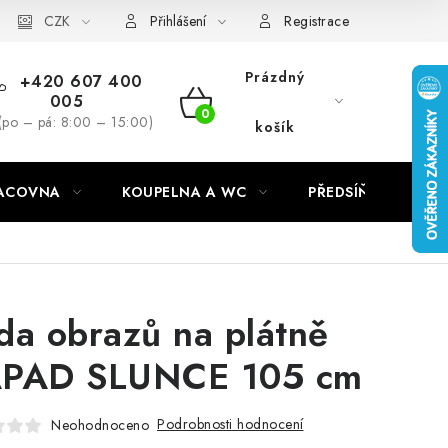
CZK
Přihlášení
Registrace
Prázdný
+420 607 400
005
NÁKUPNÍ
(po – pá: 8:00 – 15:00)
košík
KOŠÍK
RACOVNA
KOUPELNA A WC
PŘEDSÍŇ
C
da obrazů na plátně
PAD SLUNCE 105 cm
Podrobnosti hodnocení
Neohodnoceno