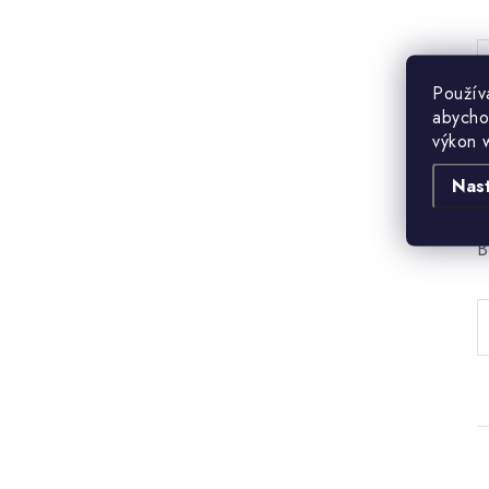
Použív
abycho
výkon 
Nas
B