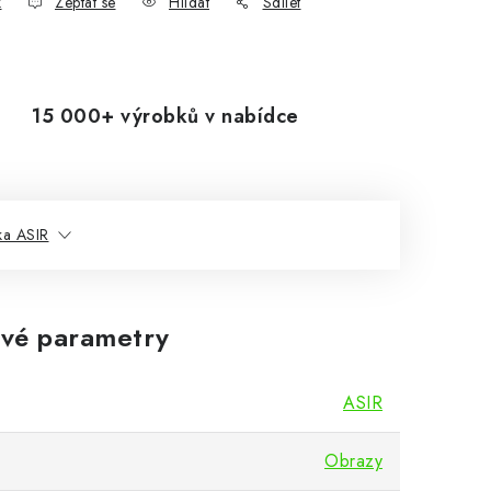
k
Zeptat se
Hlídat
Sdílet
15 000+ výrobků v nabídce
ka ASIR
vé parametry
ASIR
Obrazy