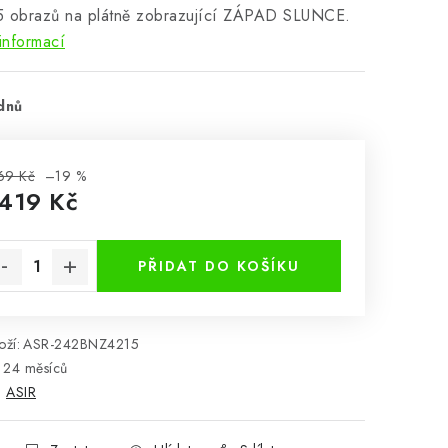
5 obrazů na plátně zobrazující ZÁPAD SLUNCE.
informací
dnů
69 Kč
–19 %
 419 Kč
rná cena:
PŘIDAT DO KOŠÍKU
ží:
ASR-242BNZ4215
24 měsíců
:
ASIR