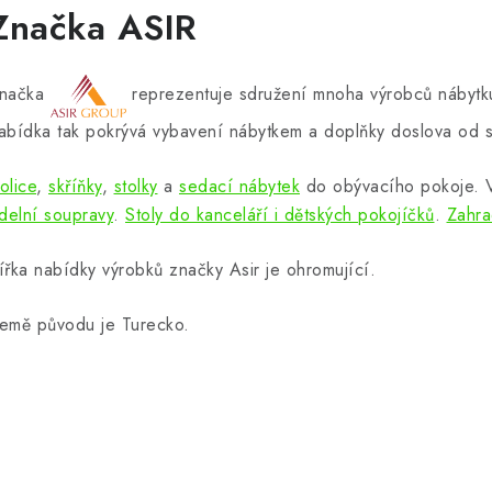
Značka ASIR
načka
reprezentuje sdružení mnoha výrobců nábytku
abídka tak pokrývá vybavení nábytkem a doplňky doslova od s
olice
,
skříňky
,
stolky
a
sedací nábytek
do obývacího pokoje.
ídelní soupravy
.
Stoly do kanceláří i dětských pokojíčků
.
Zahra
ířka nabídky výrobků značky Asir je ohromující.
emě původu je Turecko.