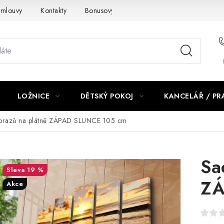
smlouvy
Kontakty
Bonusový program NBM+
Blog
LOŽNICE
DĚTSKÝ POKOJ
KANCELÁŘ / P
brazů na plátně ZÁPAD SLUNCE 105 cm
Sa
19 %
ZÁ
Akce