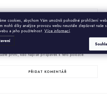
PŘIDAT HODNOCENÍ
áme cookies, abychom Vám umožnili pohodlné prohlížení web
m mohli díky analýze provozu webu neustále zlepšovat naše s
webu a jeho použitelnost.
Více informací
.
tavení
Souhl
uďte první, kdo napíše příspěvek k této položce.
PŘIDAT KOMENTÁŘ