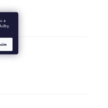
u a
lužby,
asím