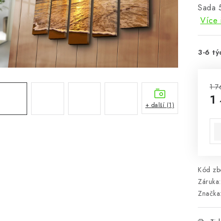
Sada 
Více 
3-6 tý
1 7
1
+ další (1)
Mě
Kód zbo
Záruka
:
Značka