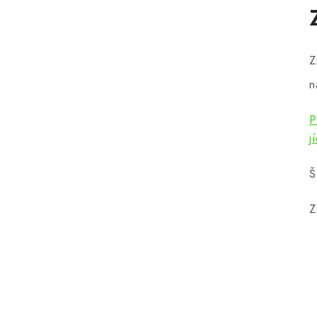
Z
n
P
j
Š
Z