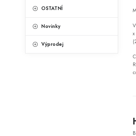
OSTATNÍ
M
V
Novinky
x
(
Výprodej
C
R
c
B