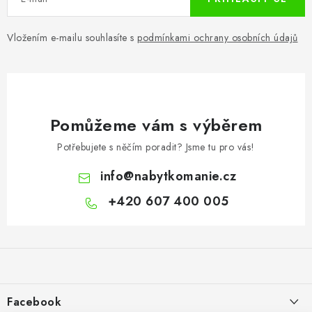
Vložením e-mailu souhlasíte s
podmínkami ochrany osobních údajů
Pomůžeme vám s výběrem
Potřebujete s něčím poradit? Jsme tu pro vás!
info
@
nabytkomanie.cz
+420 607 400 005
Z
á
p
a
Facebook