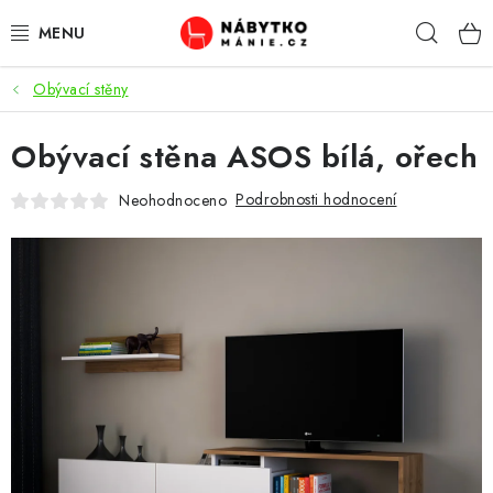
Přejít
Hleda
na
obsah
Obývací stěny
OBÝVACÍ POKOJ
Obývací stěna ASOS bílá, ořech
KUCHYŇ A JÍDELNA
Podrobnosti hodnocení
Neohodnoceno
LOŽNICE
DĚTSKÝ POKOJ
KANCELÁŘ / PRACOVNA
KOUPELNA A WC
PŘEDSÍŇ