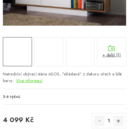
CHOVATELSKÉ POTŘEBY
DOPLŇKY A DEKORACE
ZAHRADA
OSTATNÍ
+ další (1)
NOVINKY
Netradiční obývací stěna ASOS, "skládaná" z dekoru ořech a bílé
VÝPRODEJ
barvy.
Více informací
Vše o nákupu
Info
Reklamace a odstoupení od smlouvy
3-6 týdnů
Kontakty
Bonusový program NBM+
Blog
4 099 Kč
Měrná cena: