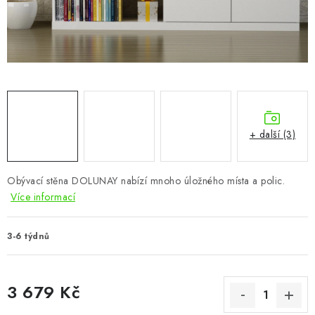
CHOVATELSKÉ POTŘEBY
DOPLŇKY A DEKORACE
ZAHRADA
OSTATNÍ
+ další (3)
NOVINKY
Obývací stěna DOLUNAY nabízí mnoho úložného místa a polic.
VÝPRODEJ
Více informací
Vše o nákupu
Info
Reklamace a odstoupení od smlouvy
3-6 týdnů
Kontakty
Bonusový program NBM+
Blog
3 679 Kč
Měrná cena: