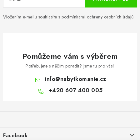
Vložením e-mailu souhlasíte s
podmínkami ochrany osobních údajů
Pomůžeme vám s výběrem
Potřebujete s něčím poradit? Jsme tu pro vás!
info
@
nabytkomanie.cz
+420 607 400 005
Z
á
p
a
Facebook