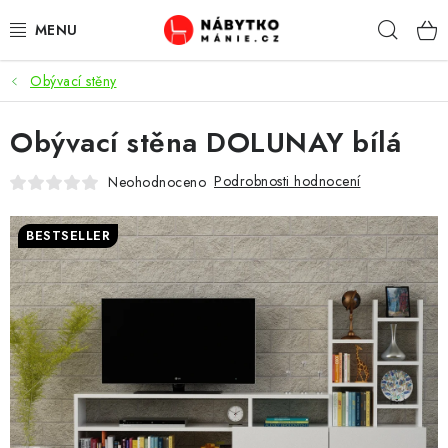
Přejít
Hleda
na
obsah
Obývací stěny
OBÝVACÍ POKOJ
Obývací stěna DOLUNAY bílá
KUCHYŇ A JÍDELNA
Podrobnosti hodnocení
Neohodnoceno
LOŽNICE
BESTSELLER
DĚTSKÝ POKOJ
KANCELÁŘ / PRACOVNA
KOUPELNA A WC
PŘEDSÍŇ