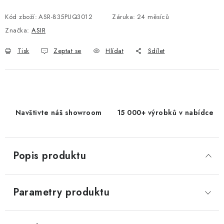
Měrná cena:
Kód zboží:
ASR-835PUQ3012
Záruka
:
24 měsíců
Značka:
ASIR
Tisk
Zeptat se
Hlídat
Sdílet
Navštivte náš showroom
15 000+ výrobků v nabídce
Popis produktu
Parametry produktu