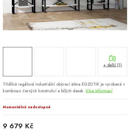
CHOVATELSKÉ POTŘEBY
DOPLŇKY A DEKORACE
ZAHRADA
OSTATNÍ
NOVINKY
+ další (1)
VÝPRODEJ
Třídílná regálová industriální obývací stěna EGZOTIK je vyrobená v
kombinaci černých konstrukcí a bílých desek.
Více informací
Vše o nákupu
Info
Reklamace a odstoupení od smlouvy
Kontakty
Bonusový program NBM+
Blog
Momentálně nedostupné
9 679 Kč