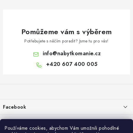
Pomůžeme vám s výběrem
Potřebujete s něčím poradit? Jsme tu pro vás!
info
@
nabytkomanie.cz
+420 607 400 005
Z
á
p
a
Facebook
t
í
Informace pro vás
Používáme cookies, abychom Vám umožnili pohodlné