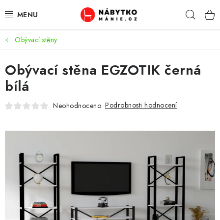
Přejít
Hleda
na
obsah
Obývací stěny
OBÝVACÍ POKOJ
Obývací stěna EGZOTIK černá
KUCHYŇ A JÍDELNA
bílá
LOŽNICE
Podrobnosti hodnocení
Neohodnoceno
DĚTSKÝ POKOJ
KANCELÁŘ / PRACOVNA
KOUPELNA A WC
PŘEDSÍŇ