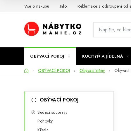
Přejít
Vše o nákupu
Info
Reklamace a odstoupení od 
na
obsah
OBÝVACÍ POKOJ
KUCHYŇ A JÍDELNA
Domů
OBÝVACÍ POKOJ
Obývací stěny
Obývací 
P
K
Přeskočit
OBÝVACÍ POKOJ
kategorie
a
o
t
Sedací soupravy
s
Pohovky
e
t
Křesla