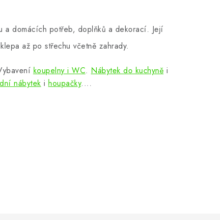
 a domácích potřeb, doplňků a dekorací. Její
klepa až po střechu včetně zahrady.
 Vybavení
koupelny i WC
.
Nábytek do kuchyně
i
dní nábytek
i
houpačky
....