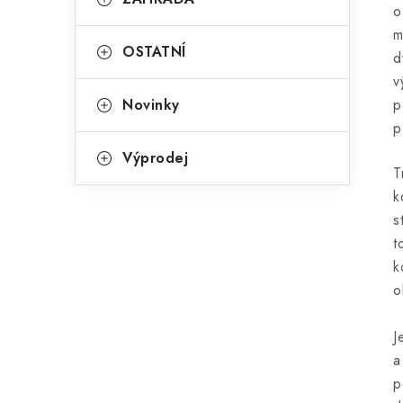
o
m
OSTATNÍ
d
v
Novinky
p
p
Výprodej
T
k
s
t
k
o
J
a
p