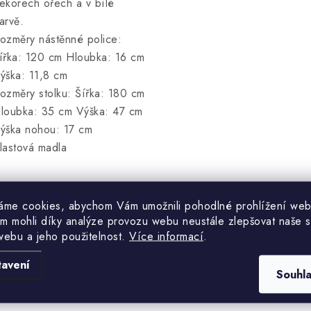
ekorech ořech a v bílé
arvě.
ozměry nástěnné police:
ířka: 120 cm Hloubka: 16 cm
ýška: 11,8 cm
ozměry stolku: Šířka: 180 cm
loubka: 35 cm Výška: 47 cm
ýška nohou: 17 cm
lastová madla
áme cookies, abychom Vám umožnili pohodlné prohlížení web
m mohli díky analýze provozu webu neustále zlepšovat naše s
webu a jeho použitelnost.
Více informací
.
Hodnocení produktu (0)
tavení
Souhl
uďte první, kdo napíše příspěvek k této položce.