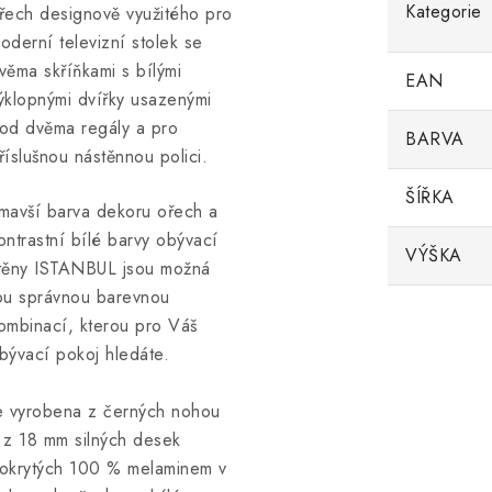
Kategorie
řech designově využitého pro
oderní televizní stolek se
věma skříňkami s bílými
EAN
ýklopnými dvířky usazenými
od dvěma regály a pro
BARVA
říslušnou nástěnnou polici.
ŠÍŘKA
mavší barva dekoru ořech a
ontrastní bílé barvy obývací
VÝŠKA
těny ISTANBUL jsou možná
ou správnou barevnou
ombinací, kterou pro Váš
bývací pokoj hledáte.
e vyrobena z černých nohou
 z 18 mm silných desek
okrytých 100 % melaminem v