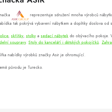
načka
reprezentuje sdružení mnoha výrobců nábytku
abídka tak pokrývá vybavení nábytkem a doplňky doslova od s
olice
,
skříňky
,
stolky
a
sedací nábytek
do obývacího pokoje.
ídelní soupravy
.
Stoly do kanceláří i dětských pokojíčků
.
Zahra
ířka nabídky výrobků značky Asir je ohromující.
emě původu je Turecko.