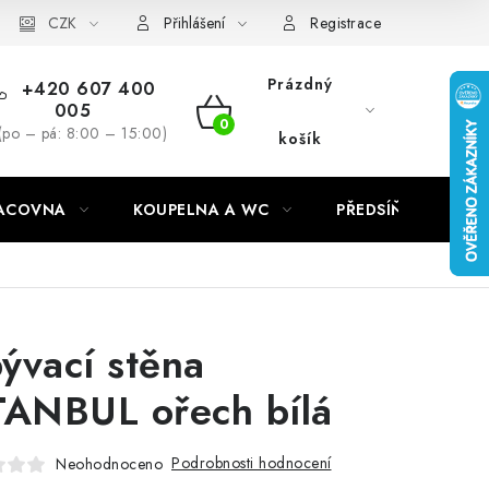
CZK
Přihlášení
Registrace
Prázdný
+420 607 400
005
NÁKUPNÍ
(po – pá: 8:00 – 15:00)
košík
KOŠÍK
RACOVNA
KOUPELNA A WC
PŘEDSÍŇ
C
ývací stěna
TANBUL ořech bílá
Podrobnosti hodnocení
Neohodnoceno