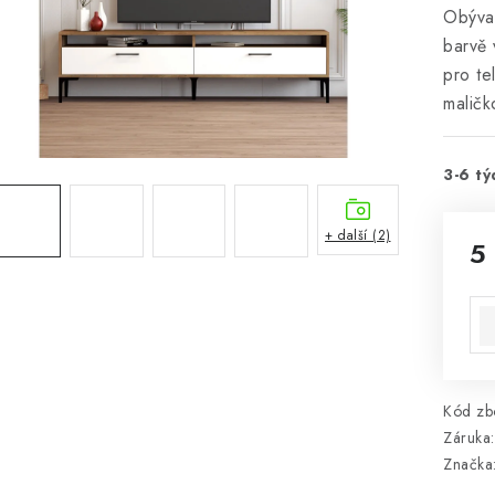
Obývac
barvě 
pro te
maličk
3-6 tý
+ další (2)
5
Mě
Kód zbo
Záruka
:
Značka