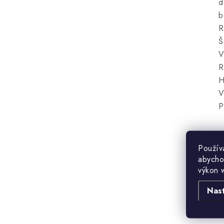
d
b
R
Š
V
R
H
V
P
Použív
abycho
výkon 
Nas
B