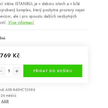
í stěna ISTANBUL je v dekoru ořech a v bílé
vyrobený komplex, který poskytne prostory nejen
levizor, ale i pro spoustu dalších nezbytných
ostí.
Více informací
dnů
 769 Kč
rná cena:
PŘIDAT DO KOŠÍKU
ží:
ASR-845HCT3096
24 měsíců
:
ASIR