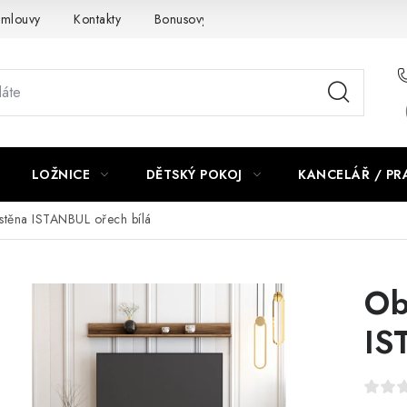
smlouvy
Kontakty
Bonusový program NBM+
Blog
LOŽNICE
DĚTSKÝ POKOJ
KANCELÁŘ / P
stěna ISTANBUL ořech bílá
Ob
IS