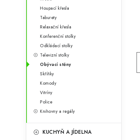
g
r
Houpací křesla
o
Taburety
a
r
Relaxační křesla
n
i
Konferenční stolky
e
n
Odkládací stolky
í
Televizní stolky
Obývací stěny
p
Skříňky
a
Komody
n
Vitríny
e
Police
Knihovny a regály
l
KUCHYŇ A JÍDELNA