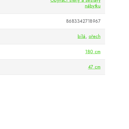
Obývací stěny a sestavy
nábytku
8683342718967
bílá
,
ořech
180 cm
47 cm