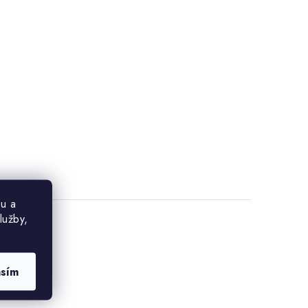
u a
lužby,
asím