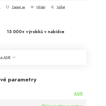
k
Zeptat se
Hlídat
Sdílet
15 000+ výrobků v nabídce
ka ASIR
vé parametry
ASIR