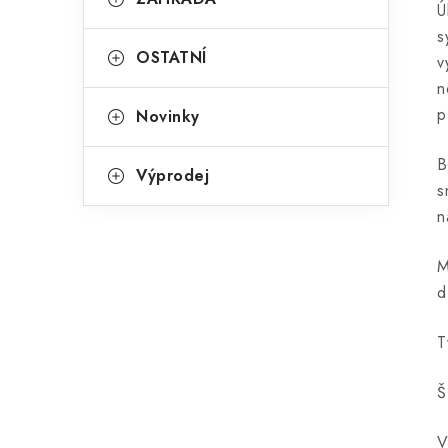
Ú
s
OSTATNÍ
v
n
p
Novinky
B
Výprodej
s
n
M
d
T
Š
V