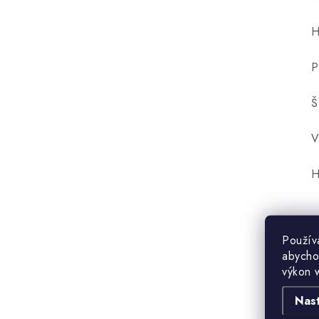
H
P
Š
V
H
Použív
abycho
výkon 
Nas