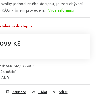
lovníky jednoduchého designu, je zde obývací
 PRAG v bílém provedení.
Více informací
tálně nedostupné
 099 Kč
rná cena:
ží:
ASR-746JUG3003
24 měsíců
:
ASIR
k
Zeptat se
Hlídat
Sdílet