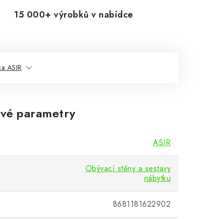
15 000+ výrobků v nabídce
ka ASIR
vé parametry
ASIR
Obývací stěny a sestavy
nábytku
8681181622902