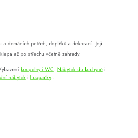
 a domácích potřeb, doplňků a dekorací. Její
klepa až po střechu včetně zahrady.
 Vybavení
koupelny i WC
.
Nábytek do kuchyně
i
dní nábytek
i
houpačky
....