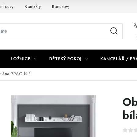
smlouvy
Kontakty
Bonusový program NBM+
Blog
LOŽNICE
DĚTSKÝ POKOJ
KANCELÁŘ / P
stěna PRAG bílá
Ob
bíl