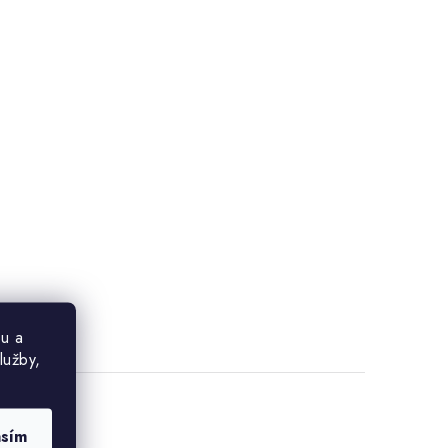
u a
lužby,
asím