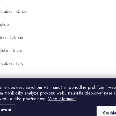
loubka: 30 cm
olice:
ířka: 150 cm
ýška: 15 cm
loubka: 15 cm
áme cookies, abychom Vám umožnili pohodlné prohlížení web
m mohli díky analýze provozu webu neustále zlepšovat naše s
webu a jeho použitelnost.
Více informací
.
tavení
Souhl