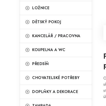
LOŽNICE
DĚTSKÝ POKOJ
KANCELÁŘ / PRACOVNA
KOUPELNA A WC
PŘEDSÍŇ
CHOVATELSKÉ POTŘEBY
O
s
s
DOPLŇKY A DEKORACE
ú
ZAHRADA