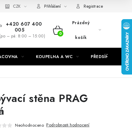
CZK
Přihlášení
Registrace
Prázdný
+420 607 400
005
NÁKUPNÍ
(po – pá: 8:00 – 15:00)
košík
KOŠÍK
RACOVNA
KOUPELNA A WC
PŘEDSÍŇ
C
ývací stěna PRAG
á
Podrobnosti hodnocení
Neohodnoceno