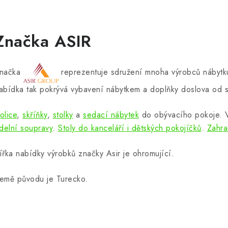
Značka ASIR
načka
reprezentuje sdružení mnoha výrobců nábytku
abídka tak pokrývá vybavení nábytkem a doplňky doslova od s
olice
,
skříňky
,
stolky
a
sedací nábytek
do obývacího pokoje.
ídelní soupravy
.
Stoly do kanceláří i dětských pokojíčků
.
Zahra
ířka nabídky výrobků značky Asir je ohromující.
emě původu je Turecko.