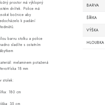
ložný prostor má výklopný
BARVA
ystém dvířek. Police má
ysoké bočnice aby
ŠÍŘKA
edocházelo k padání
ředmětů.
VÝŠKA
ílou barvu stolku a police
HLOUBKA
nadno sladíte s ostatním
ábytkem
ateriál: melaminem potažená
řevotříska 18 mm
v stolek:
ířka: 180 cm
ýška: 35 cm