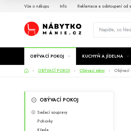
Přejít
Vše o nákupu
Info
Reklamace a odstoupení od 
na
obsah
OBÝVACÍ POKOJ
KUCHYŇ A JÍDELNA
Domů
OBÝVACÍ POKOJ
Obývací stěny
Obývací 
P
K
Přeskočit
OBÝVACÍ POKOJ
kategorie
a
o
t
Sedací soupravy
s
Pohovky
e
t
Křesla