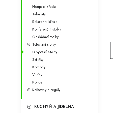
g
r
Houpací křesla
o
Taburety
a
r
Relaxační křesla
n
i
Konferenční stolky
e
n
Odkládací stolky
í
Televizní stolky
Obývací stěny
p
Skříňky
a
Komody
n
Vitríny
e
Police
Knihovny a regály
l
KUCHYŇ A JÍDELNA