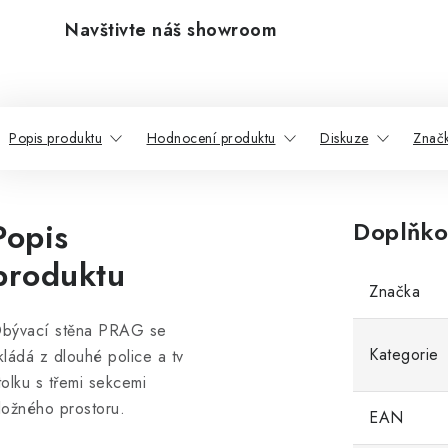
Navštivte náš showroom
Popis produktu
Hodnocení produktu
Diskuze
Znač
Popis
Doplňko
produktu
Značka
bývací stěna PRAG se
Kategorie
kládá z dlouhé police a tv
tolku s třemi sekcemi
ložného prostoru.
EAN