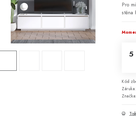
Pro mi
stěna
Momen
5
Mě
Kód zbo
Záruka
:
Značka
Tis