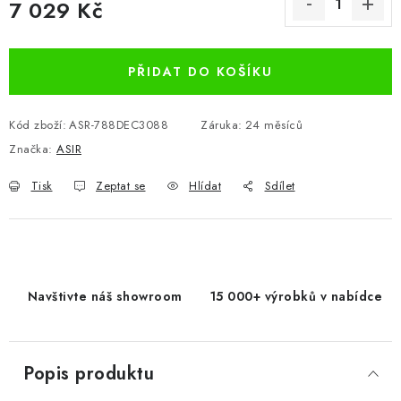
7 029 Kč
Měrná cena:
PŘIDAT DO KOŠÍKU
Kód zboží:
ASR-788DEC3088
Záruka
:
24 měsíců
Značka:
ASIR
Tisk
Zeptat se
Hlídat
Sdílet
Navštivte náš showroom
15 000+ výrobků v nabídce
Popis produktu