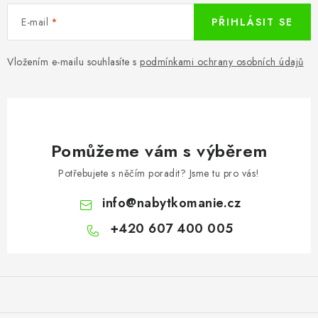
E-mail
PŘIHLÁSIT SE
Vložením e-mailu souhlasíte s
podmínkami ochrany osobních údajů
Pomůžeme vám s výběrem
Potřebujete s něčím poradit? Jsme tu pro vás!
info
@
nabytkomanie.cz
+420 607 400 005
Z
á
p