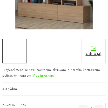
CHOVATELSKÉ POTŘEBY
DOPLŇKY A DEKORACE
ZAHRADA
OSTATNÍ
NOVINKY
+ další (4)
VÝPRODEJ
Obývací stěna se šesti zavíracími skříňkami a černým kontrastním
policovým regálem
Více informací
Vše o nákupu
Info
Reklamace a odstoupení od smlouvy
Kontakty
Bonusový program NBM+
Blog
3-6 týdnů
7 569 Kč
–7 %