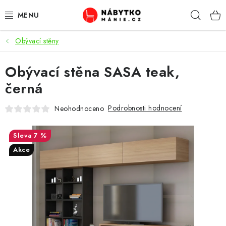
Přejít
Hleda
na
obsah
Obývací stěny
OBÝVACÍ POKOJ
Obývací stěna SASA teak,
KUCHYŇ A JÍDELNA
černá
LOŽNICE
Podrobnosti hodnocení
Neohodnoceno
DĚTSKÝ POKOJ
7 %
KANCELÁŘ / PRACOVNA
Akce
KOUPELNA A WC
PŘEDSÍŇ