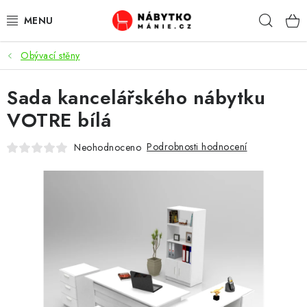
Přejít
Hleda
na
obsah
Obývací stěny
OBÝVACÍ POKOJ
Sada kancelářského nábytku
KUCHYŇ A JÍDELNA
VOTRE bílá
LOŽNICE
Podrobnosti hodnocení
Neohodnoceno
DĚTSKÝ POKOJ
KANCELÁŘ / PRACOVNA
KOUPELNA A WC
PŘEDSÍŇ