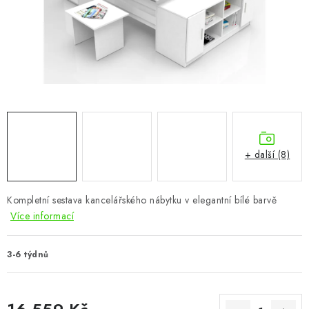
CHOVATELSKÉ POTŘEBY
DOPLŇKY A DEKORACE
ZAHRADA
OSTATNÍ
NOVINKY
+ další (8)
VÝPRODEJ
Kompletní sestava kancelářského nábytku v elegantní bílé barvě
Více informací
Vše o nákupu
Info
Reklamace a odstoupení od smlouvy
Kontakty
Bonusový program NBM+
Blog
3-6 týdnů