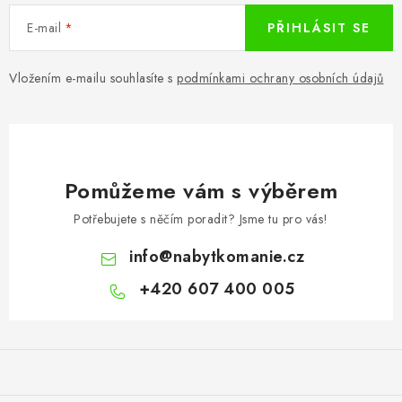
E-mail
PŘIHLÁSIT SE
Vložením e-mailu souhlasíte s
podmínkami ochrany osobních údajů
Pomůžeme vám s výběrem
Potřebujete s něčím poradit? Jsme tu pro vás!
info
@
nabytkomanie.cz
+420 607 400 005
Z
á
p