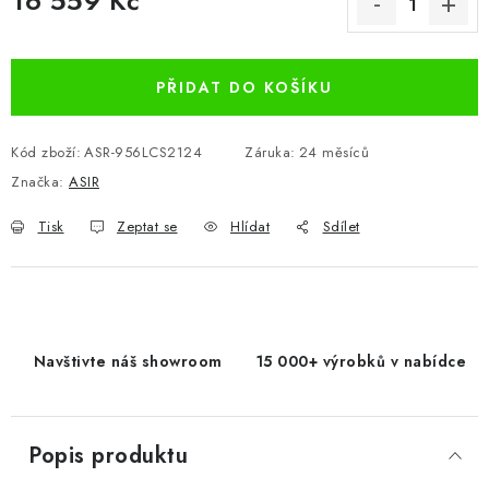
16 559 Kč
Měrná cena:
PŘIDAT DO KOŠÍKU
Kód zboží:
ASR-956LCS2124
Záruka
:
24 měsíců
Značka:
ASIR
Tisk
Zeptat se
Hlídat
Sdílet
Navštivte náš showroom
15 000+ výrobků v nabídce
Popis produktu