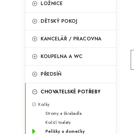
g
LOŽNICE
r
o
a
r
DĚTSKÝ POKOJ
n
i
KANCELÁŘ / PRACOVNA
e
n
í
KOUPELNA A WC
p
PŘEDSÍŇ
a
n
CHOVATELSKÉ POTŘEBY
e
Kočky
l
Stromy a škrabadla
Kočičí toalety
Pelíšky a domečky