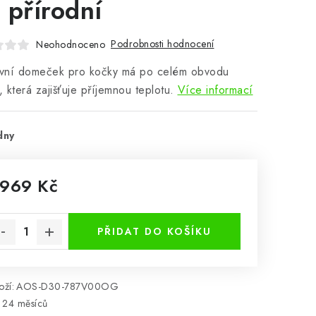
 přírodní
Podrobnosti hodnocení
Neohodnoceno
vní domeček pro kočky má po celém obvodu
i, která zajišťuje příjemnou teplotu.
Více informací
dny
 969 Kč
rná cena:
PŘIDAT DO KOŠÍKU
ží:
AOS-D30-787V00OG
24 měsíců