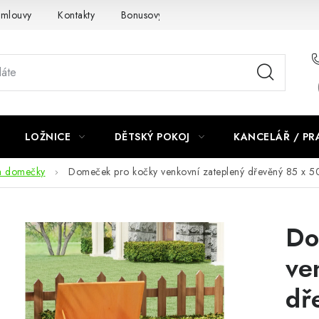
smlouvy
Kontakty
Bonusový program NBM+
Blog
LOŽNICE
DĚTSKÝ POKOJ
KANCELÁŘ / P
 a domečky
Domeček pro kočky venkovní zateplený dřevěný 85 x 5
Do
ve
dř