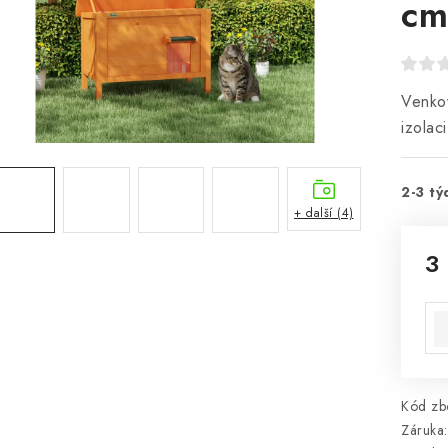
cm
Venko
izolac
2-3 tý
+ další (4)
3
Mě
Kód zbo
Záruka
: