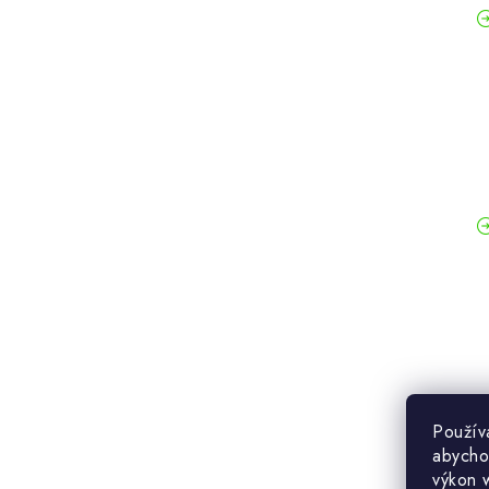
Použív
abycho
výkon 