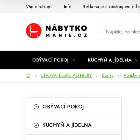
Přejít
Vše o nákupu
Info
Reklamace a odstoupení od 
na
obsah
OBÝVACÍ POKOJ
KUCHYŇ A JÍDELNA
Domů
CHOVATELSKÉ POTŘEBY
Kočky
Pelíšky
P
K
Přeskočit
OBÝVACÍ POKOJ
kategorie
a
o
t
s
KUCHYŇ A JÍDELNA
e
t