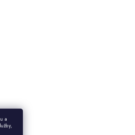
u a
lužby,