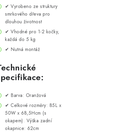
✔ Vyrobeno ze struktury
smrkového dřeva pro
dlouhou životnost
✔ Vhodné pro 1-2 kočky,
každá do 5 kg
✔ Nutná montáž
Technické
specifikace:
✔ Barva: Oranžová
✔ Celkové rozměry: 85L x
50W x 68,5Hcm (s
okapem). Výška zadní
okapnice: 62cm