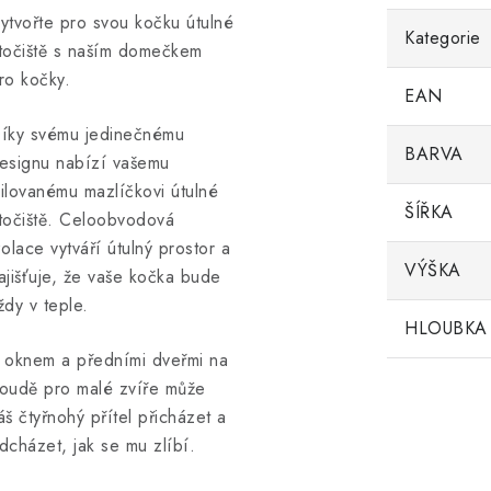
ytvořte pro svou kočku útulné
Kategorie
točiště s naším domečkem
ro kočky.
EAN
íky svému jedinečnému
BARVA
esignu nabízí vašemu
ilovanému mazlíčkovi útulné
ŠÍŘKA
točiště. Celoobvodová
zolace vytváří útulný prostor a
VÝŠKA
ajišťuje, že vaše kočka bude
ždy v teple.
HLOUBKA
 oknem a předními dveřmi na
oudě pro malé zvíře může
áš čtyřnohý přítel přicházet a
dcházet, jak se mu zlíbí.