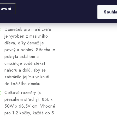
kočky vašemu chlupatému
příteli soukromí a snižuje
tavení
Souhl
pronikání studeného větru
a deště do domu.
Domeček pro malé zvíře
je vyroben z masivního
dřeva, díky čemuž je
pevný a odolný. Střecha je
pokryta asfaltem a
umožňuje vodě stékat
nahoru a dolů, aby se
zabránilo jejímu vniknutí
do kočičího domku.
Celkové rozměry (s
přesahem střechy): 85L x
50W x 68,5V cm. Vhodné
pro 1-2 kočky, každá do 5