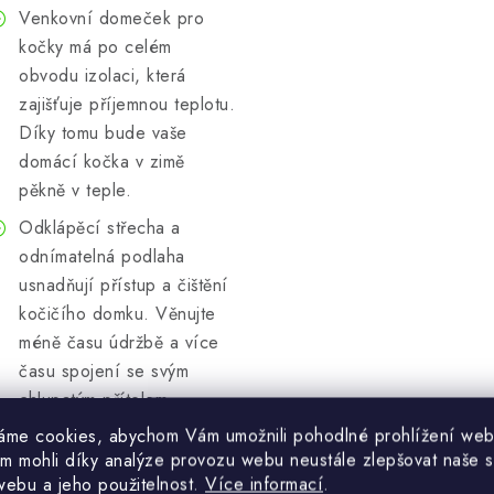
Venkovní domeček pro
kočky má po celém
obvodu izolaci, která
zajišťuje příjemnou teplotu.
Díky tomu bude vaše
domácí kočka v zimě
pěkně v teple.
Odklápěcí střecha a
odnímatelná podlaha
usnadňují přístup a čištění
kočičího domku. Věnujte
méně času údržbě a více
času spojení se svým
chlupatým přítelem.
áme cookies, abychom Vám umožnili pohodlné prohlížení web
Díky dvířkům se závěsem
m mohli díky analýze provozu webu neustále zlepšovat naše s
nabízí naše jeskyně pro
webu a jeho použitelnost.
Více informací
.