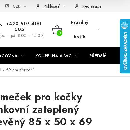
CZK
Přihlášení
Registrace
Prázdný
+420 607 400
005
NÁKUPNÍ
(po – pá: 8:00 – 15:00)
košík
KOŠÍK
RACOVNA
KOUPELNA A WC
PŘEDSÍŇ
C
0 x 69 cm přírodní
meček pro kočky
nkovní zateplený
evěný 85 x 50 x 69