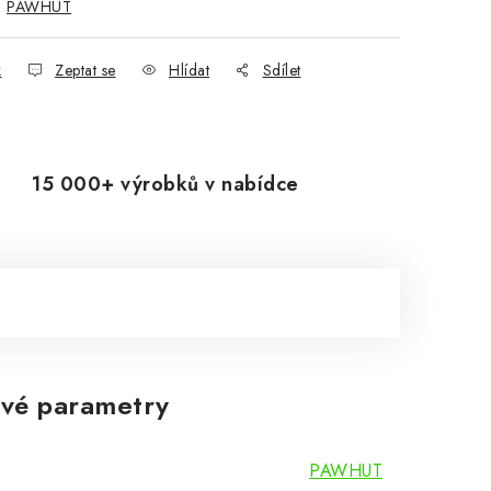
:
PAWHUT
k
Zeptat se
Hlídat
Sdílet
15 000+ výrobků v nabídce
vé parametry
PAWHUT