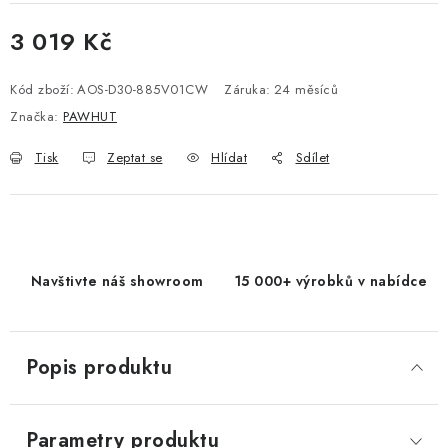
3 019 Kč
Měrná cena:
Kód zboží:
AOS-D30-885V01CW
Záruka
:
24 měsíců
Značka:
PAWHUT
Tisk
Zeptat se
Hlídat
Sdílet
Navštivte náš showroom
15 000+ výrobků v nabídce
Popis produktu
Parametry produktu