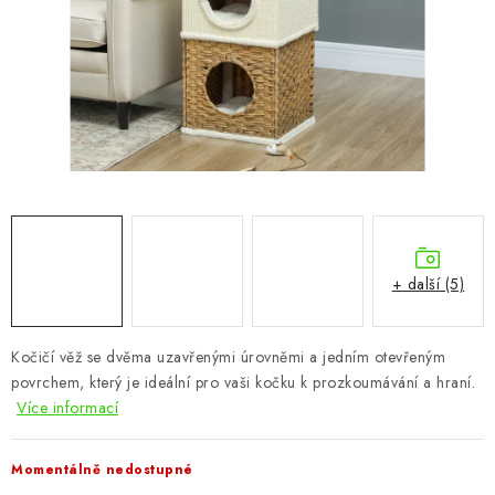
CHOVATELSKÉ POTŘEBY
DOPLŇKY A DEKORACE
ZAHRADA
OSTATNÍ
NOVINKY
+ další (5)
VÝPRODEJ
Vše o nákupu
Info
Reklamace a odstoupení od smlouvy
Kočičí věž se dvěma uzavřenými úrovněmi a jedním otevřeným
povrchem, který je ideální pro vaši kočku k prozkoumávání a hraní.
Kontakty
Bonusový program NBM+
Blog
Více informací
Momentálně nedostupné