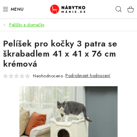
Přejít
Hleda
na
obsah
Pelíšky a domečky
OBÝVACÍ POKOJ
Pelíšek pro kočky 3 patra se
KUCHYŇ A JÍDELNA
škrabadlem 41 x 41 x 76 cm
LOŽNICE
krémová
DĚTSKÝ POKOJ
Podrobnosti hodnocení
Neohodnoceno
KANCELÁŘ / PRACOVNA
KOUPELNA A WC
PŘEDSÍŇ