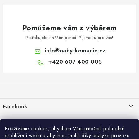
Pomůžeme vám s výběrem
Potřebujete s něčím poradit? Jsme tu pro vás!
info
@
nabytkomanie.cz
+420 607 400 005
Z
á
p
a
Facebook
t
í
Informace pro vás
Používáme cookies, abychom Vám umožnili pohodlné
Vše o nákupu
prohlížení webu a abychom mohli díky analýze provozu