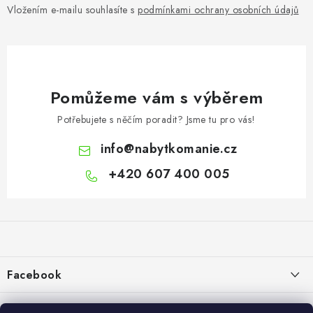
Vložením e-mailu souhlasíte s
podmínkami ochrany osobních údajů
Pomůžeme vám s výběrem
Potřebujete s něčím poradit? Jsme tu pro vás!
info
@
nabytkomanie.cz
+420 607 400 005
Z
á
p
a
Facebook
t
í
Informace pro vás