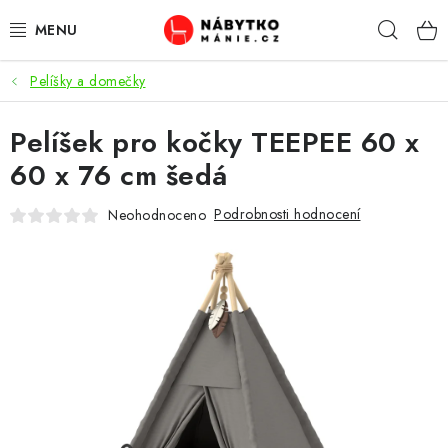
Přejít
Hleda
na
obsah
Pelíšky a domečky
OBÝVACÍ POKOJ
Pelíšek pro kočky TEEPEE 60 x
KUCHYŇ A JÍDELNA
60 x 76 cm šedá
LOŽNICE
Podrobnosti hodnocení
Neohodnoceno
DĚTSKÝ POKOJ
KANCELÁŘ / PRACOVNA
KOUPELNA A WC
PŘEDSÍŇ