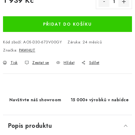
1 939 Kč
Měrná cena:
PŘIDAT DO KOŠÍKU
Kód zboží:
AOS-D30-673V00GY
Záruka
:
24 měsíců
Značka:
PAWHUT
Tisk
Zeptat se
Hlídat
Sdílet
Navštivte náš showroom
15 000+ výrobků v nabídce
Popis produktu