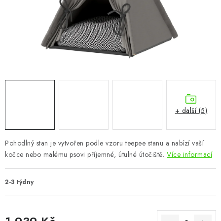
CHOVATELSKÉ POTŘEBY
DOPLŇKY A DEKORACE
ZAHRADA
OSTATNÍ
NOVINKY
+ další (5)
VÝPRODEJ
Pohodlný stan je vytvořen podle vzoru teepee stanu a nabízí vaší
kočce nebo malému psovi příjemné, útulné útočiště.
Více informací
Vše o nákupu
Info
Reklamace a odstoupení od smlouvy
Kontakty
Bonusový program NBM+
Blog
2-3 týdny