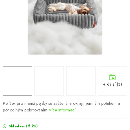
CHOVATELSKÉ POTŘEBY
DOPLŇKY A DEKORACE
ZAHRADA
OSTATNÍ
NOVINKY
VÝPRODEJ
+ další (3)
Vše o nákupu
Info
Reklamace a odstoupení od smlouvy
Kontakty
Bonusový program NBM+
Blog
Pelíšek pro menší pejsky se zvýšenými okraji, jemným potahem a
pohodlným polstrováním
Více informací
(5 ks)
Skladem