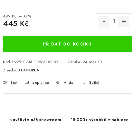
499 Kč
–10 %
445 Kč
Měrná cena:
PŘIDAT DO KOŠÍKU
Kód zboží:
SGM-PGW311GD01
Záruka
:
24 měsíců
Značka:
FEANDREA
Tisk
Zeptat se
Hlídat
Sdílet
Navštivte náš showroom
15 000+ výrobků v nabídce