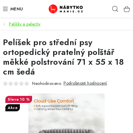
Přejít
Hleda
na
obsah
Pelíšky a pelechy
OBÝVACÍ POKOJ
Pelíšek pro střední psy
KUCHYŇ A JÍDELNA
ortopedický pratelný polštář
LOŽNICE
měkké polstrování 71 x 55 x 18
cm šedá
DĚTSKÝ POKOJ
Podrobnosti hodnocení
Neohodnoceno
KANCELÁŘ / PRACOVNA
10 %
KOUPELNA A WC
Akce
PŘEDSÍŇ