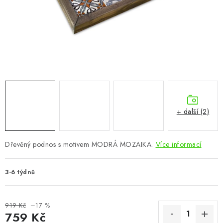
CHOVATELSKÉ POTŘEBY
DOPLŇKY A DEKORACE
ZAHRADA
OSTATNÍ
NOVINKY
+ další (2)
VÝPRODEJ
Dřevěný podnos s motivem MODRÁ MOZAIKA.
Více informací
Vše o nákupu
Info
Reklamace a odstoupení od smlouvy
3-6 týdnů
Kontakty
Bonusový program NBM+
Blog
919 Kč
–17 %
759 Kč