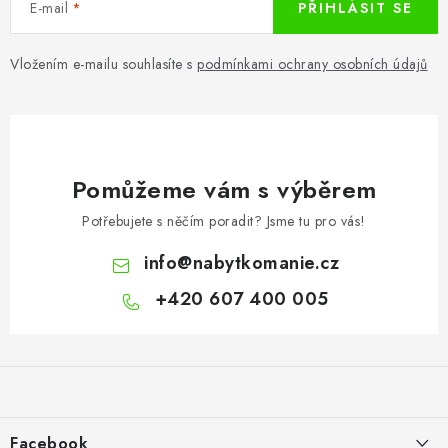
E-mail
PŘIHLÁSIT SE
Vložením e-mailu souhlasíte s
podmínkami ochrany osobních údajů
Pomůžeme vám s výběrem
Potřebujete s něčím poradit? Jsme tu pro vás!
info
@
nabytkomanie.cz
+420 607 400 005
Z
á
p
a
Facebook