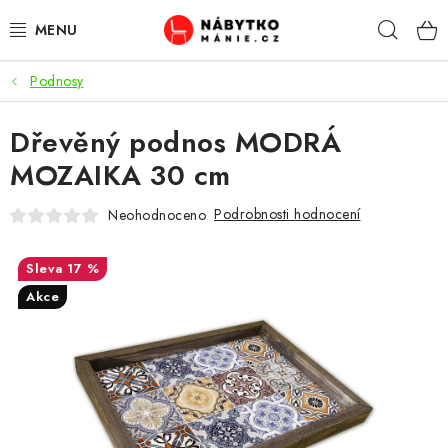
Přejít
Hleda
na
obsah
Podnosy
OBÝVACÍ POKOJ
Dřevěný podnos MODRÁ
KUCHYŇ A JÍDELNA
MOZAIKA 30 cm
LOŽNICE
Podrobnosti hodnocení
Neohodnoceno
DĚTSKÝ POKOJ
17 %
KANCELÁŘ / PRACOVNA
Akce
KOUPELNA A WC
PŘEDSÍŇ