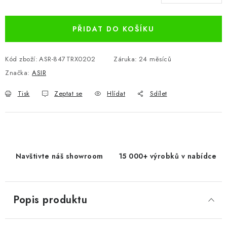
Měrná cena:
PŘIDAT DO KOŠÍKU
Kód zboží:
ASR-847TRX0202
Záruka
:
24 měsíců
Značka:
ASIR
Tisk
Zeptat se
Hlídat
Sdílet
Navštivte náš showroom
15 000+ výrobků v nabídce
Popis produktu