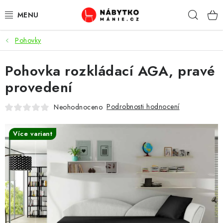
Přejít
Hleda
na
obsah
Pohovky
OBÝVACÍ POKOJ
Pohovka rozkládací AGA, pravé
KUCHYŇ A JÍDELNA
provedení
LOŽNICE
Podrobnosti hodnocení
Neohodnoceno
DĚTSKÝ POKOJ
Více variant
KANCELÁŘ / PRACOVNA
KOUPELNA A WC
PŘEDSÍŇ