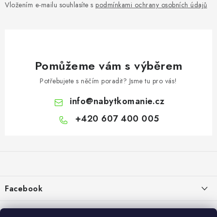
Vložením e-mailu souhlasíte s
podmínkami ochrany osobních údajů
Pomůžeme vám s výběrem
Potřebujete s něčím poradit? Jsme tu pro vás!
info
@
nabytkomanie.cz
+420 607 400 005
Z
á
p
a
Facebook
t
í
Informace pro vás