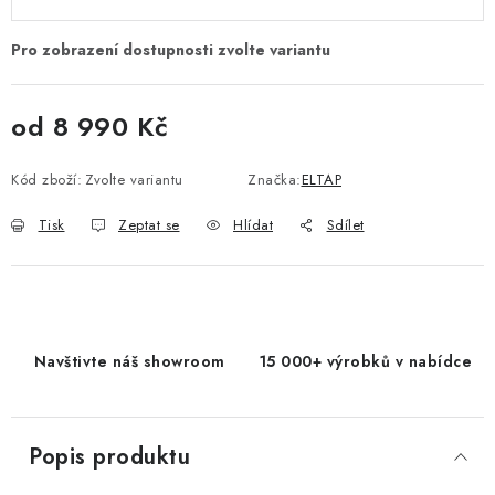
od
8 990 Kč
Měrná cena:
Kód zboží:
Zvolte variantu
Značka:
ELTAP
Tisk
Zeptat se
Hlídat
Sdílet
Navštivte náš showroom
15 000+ výrobků v nabídce
Popis produktu