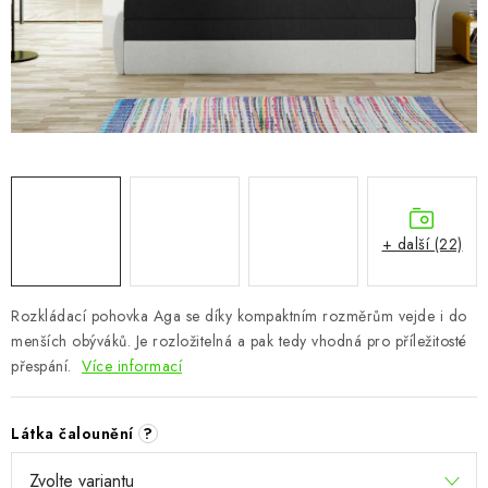
CHOVATELSKÉ POTŘEBY
DOPLŇKY A DEKORACE
ZAHRADA
OSTATNÍ
NOVINKY
+ další (22)
VÝPRODEJ
Rozkládací pohovka Aga se díky kompaktním rozměrům vejde i do
menších obýváků. Je rozložitelná a pak tedy vhodná pro příležitosté
Vše o nákupu
Info
Reklamace a odstoupení od smlouvy
přespání.
Více informací
Kontakty
Bonusový program NBM+
Blog
Látka čalounění
?