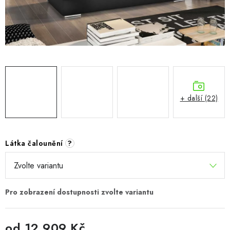
CHOVATELSKÉ POTŘEBY
DOPLŇKY A DEKORACE
ZAHRADA
OSTATNÍ
+ další (22)
NOVINKY
VÝPRODEJ
Látka čalounění
?
Vše o nákupu
Info
Reklamace a odstoupení od smlouvy
Kontakty
Bonusový program NBM+
Blog
od
12 909 Kč