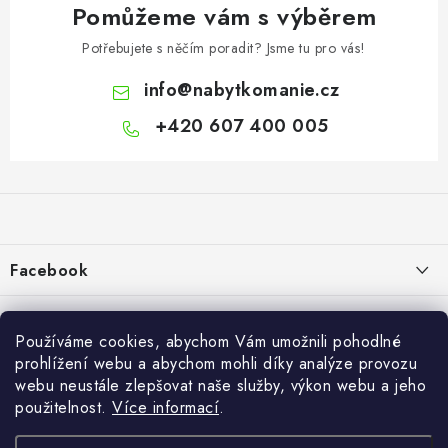
Pomůžeme vám s výběrem
Potřebujete s něčím poradit? Jsme tu pro vás!
info
@
nabytkomanie.cz
+420 607 400 005
Z
á
p
a
Facebook
t
í
Informace pro vás
Používáme cookies, abychom Vám umožnili pohodlné
Vše o nákupu
prohlížení webu a abychom mohli díky analýze provozu
webu neustále zlepšovat naše služby, výkon webu a jeho
Info
použitelnost.
Více informací
.
Reklamace a odstoupení od smlouvy