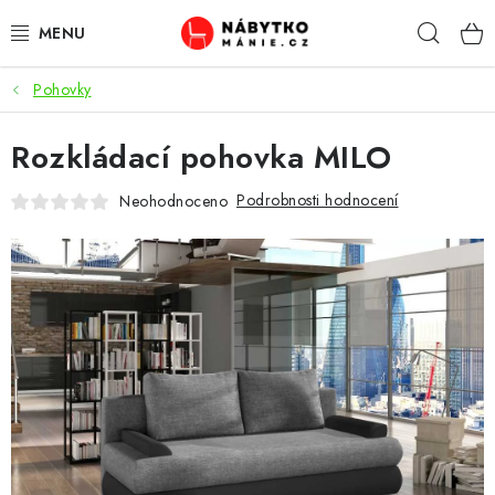
Přejít
Hleda
na
obsah
Pohovky
OBÝVACÍ POKOJ
Rozkládací pohovka MILO
KUCHYŇ A JÍDELNA
Podrobnosti hodnocení
Neohodnoceno
LOŽNICE
DĚTSKÝ POKOJ
KANCELÁŘ / PRACOVNA
KOUPELNA A WC
PŘEDSÍŇ