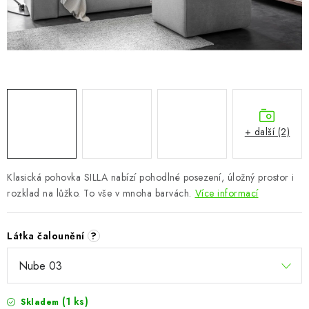
CHOVATELSKÉ POTŘEBY
DOPLŇKY A DEKORACE
ZAHRADA
OSTATNÍ
+ další (2)
NOVINKY
Klasická pohovka SILLA nabízí pohodlné posezení, úložný prostor i
VÝPRODEJ
rozklad na lůžko. To vše v mnoha barvách.
Více informací
Vše o nákupu
Info
Reklamace a odstoupení od smlouvy
Látka čalounění
?
Kontakty
Bonusový program NBM+
Blog
(1 ks)
Skladem