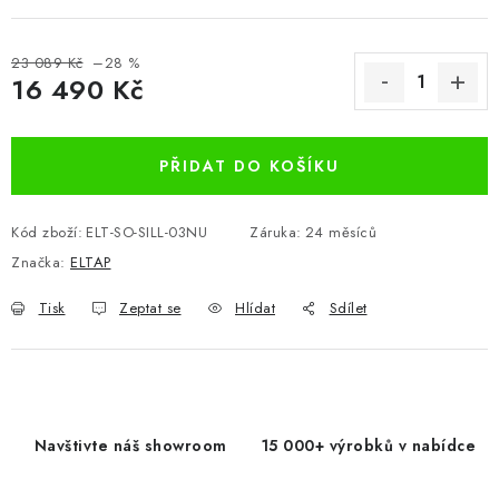
23 089 Kč
–28 %
16 490 Kč
Měrná cena:
PŘIDAT DO KOŠÍKU
Kód zboží:
ELT-SO-SILL-03NU
Záruka
:
24 měsíců
Značka:
ELTAP
Tisk
Zeptat se
Hlídat
Sdílet
Navštivte náš showroom
15 000+ výrobků v nabídce