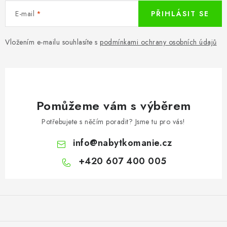
E-mail
PŘIHLÁSIT SE
Vložením e-mailu souhlasíte s
podmínkami ochrany osobních údajů
Pomůžeme vám s výběrem
Potřebujete s něčím poradit? Jsme tu pro vás!
info
@
nabytkomanie.cz
+420 607 400 005
Z
á
p