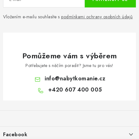
Vložením e-mailu souhlasíte s
podmínkami ochrany osobních údajů
Pomůžeme vám s výběrem
Potřebujete s něčím poradit? Jsme tu pro vás!
info
@
nabytkomanie.cz
+420 607 400 005
Z
á
p
a
Facebook