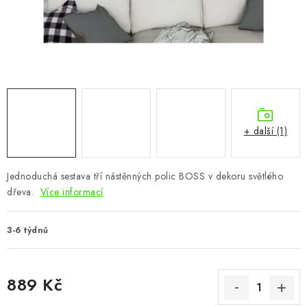
CHOVATELSKÉ POTŘEBY
DOPLŇKY A DEKORACE
ZAHRADA
OSTATNÍ
+ další (1)
NOVINKY
Jednoduchá sestava tří nástěnných polic BOSS v dekoru světlého
VÝPRODEJ
dřeva.
Více informací
Vše o nákupu
Info
Reklamace a odstoupení od smlouvy
3-6 týdnů
Kontakty
Bonusový program NBM+
Blog
889 Kč
Měrná cena: