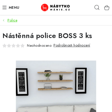
Přejít
Hleda
na
obsah
Police
OBÝVACÍ POKOJ
Nástěnná police BOSS 3 ks
KUCHYŇ A JÍDELNA
Podrobnosti hodnocení
Neohodnoceno
LOŽNICE
DĚTSKÝ POKOJ
KANCELÁŘ / PRACOVNA
KOUPELNA A WC
PŘEDSÍŇ