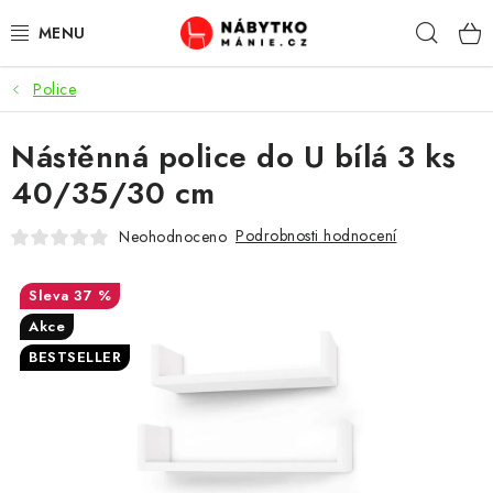
Přejít
Hleda
na
obsah
Police
OBÝVACÍ POKOJ
Nástěnná police do U bílá 3 ks
KUCHYŇ A JÍDELNA
40/35/30 cm
LOŽNICE
Podrobnosti hodnocení
Neohodnoceno
DĚTSKÝ POKOJ
37 %
KANCELÁŘ / PRACOVNA
Akce
BESTSELLER
KOUPELNA A WC
PŘEDSÍŇ