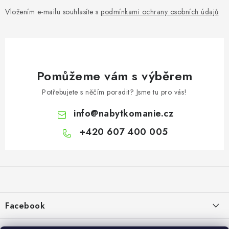
Vložením e-mailu souhlasíte s
podmínkami ochrany osobních údajů
Pomůžeme vám s výběrem
Potřebujete s něčím poradit? Jsme tu pro vás!
info
@
nabytkomanie.cz
+420 607 400 005
Z
á
p
a
Facebook
t
í