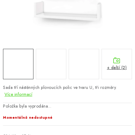
CHOVATELSKÉ POTŘEBY
DOPLŇKY A DEKORACE
ZAHRADA
OSTATNÍ
NOVINKY
+ další (2)
VÝPRODEJ
Sada tří nástěnných plovoucích polic ve tvaru U, tři rozměry.
Více informací
Vše o nákupu
Info
Reklamace a odstoupení od smlouvy
Kontakty
Bonusový program NBM+
Blog
Položka byla vyprodána…
Momentálně nedostupné