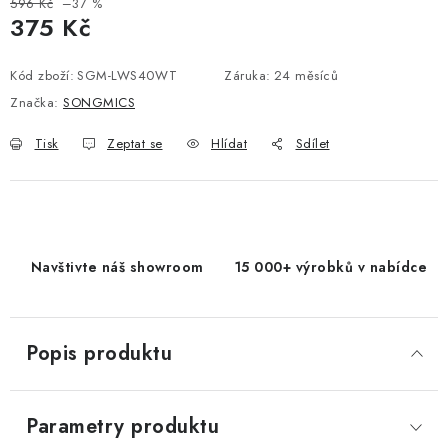
596 Kč
–37 %
375 Kč
Měrná cena:
Kód zboží:
SGM-LWS40WT
Záruka
:
24 měsíců
Značka:
SONGMICS
Tisk
Zeptat se
Hlídat
Sdílet
Navštivte náš showroom
15 000+ výrobků v nabídce
Popis produktu
Parametry produktu