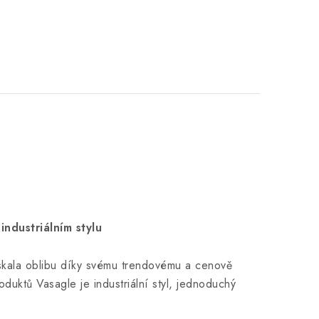
ndustriálním stylu
získala oblibu díky svému trendovému a cenově
uktů Vasagle je industriální styl, jednoduchý