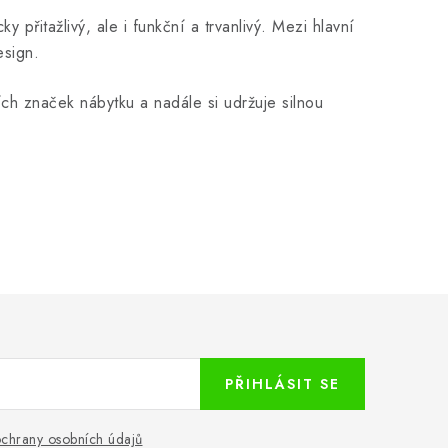
 přitažlivý, ale i funkční a trvanlivý. Mezi hlavní
esign.
ch značek nábytku a nadále si udržuje silnou
PŘIHLÁSIT SE
chrany osobních údajů