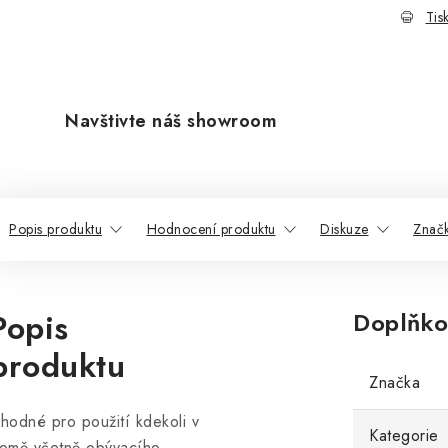
Tis
Navštivte náš showroom
Popis produktu
Hodnocení produktu
Diskuze
Znač
Popis
Doplňko
produktu
Značka
hodné pro použití kdekoli v
Kategorie
omě včetně obývacího