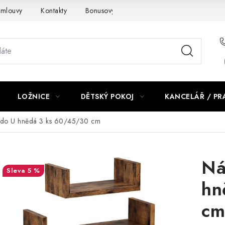
smlouvy
Kontakty
Bonusový program NBM+
Blog
LOŽNICE
DĚTSKÝ POKOJ
KANCELÁŘ / P
e do U hnědá 3 ks 60/45/30 cm
Ná
5 %
hn
cm