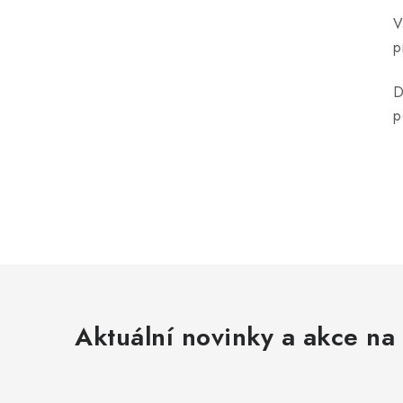
V
p
D
p
Aktuální novinky a akce na 