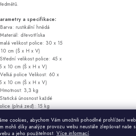
ředmětů.
arametry a specifikace:
 Barva: rustikální hnědá
 Materiál: dřevotříska
 malá velikost police: 30 x 15
 10 cm (Š x H x V)
 Střední velikost police: 45 x
5 x 10 cm (Š x H x V)
 Velká police Velikost: 60 x
5 x 10 cm (Š x H x V)
 Hmotnost: 3,3 kg
 Statická únosnost každé
olice (plná zeď): 15 kg
 Statická nosnost každé
áme cookies, abychom Vám umožnili pohodlné prohlížení web
olice (sádrokarton): 3/4/5 kg
m mohli díky analýze provozu webu neustále zlepšovat naše s
malá, střední, velká)
webu a jeho použitelnost.
Více informací
.