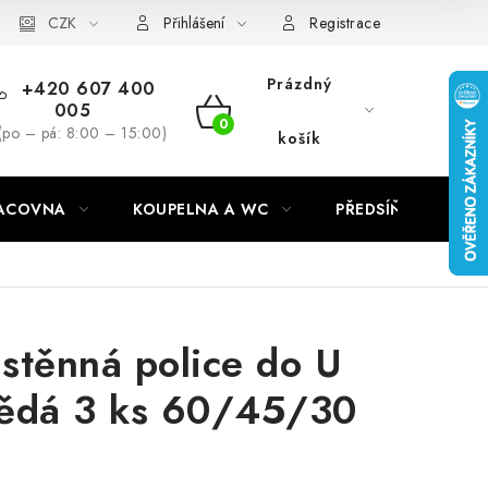
CZK
Přihlášení
Registrace
Prázdný
+420 607 400
005
NÁKUPNÍ
(po – pá: 8:00 – 15:00)
košík
KOŠÍK
RACOVNA
KOUPELNA A WC
PŘEDSÍŇ
C
stěnná police do U
ědá 3 ks 60/45/30