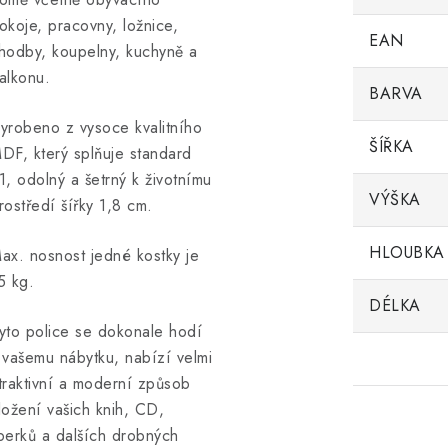
okoje, pracovny, ložnice,
EAN
hodby, koupelny, kuchyně a
alkonu.
BARVA
yrobeno z vysoce kvalitního
ŠÍŘKA
DF, který splňuje standard
1, odolný a šetrný k životnímu
VÝŠKA
rostředí šířky 1,8 cm.
HLOUBKA
ax. nosnost jedné kostky je
5 kg.
DÉLKA
yto police se dokonale hodí
 vašemu nábytku, nabízí velmi
traktivní a moderní způsob
ložení vašich knih, CD,
perků a dalších drobných