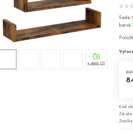
Sada t
barvě
Polož
Vyřaz
+ další (2)
89
8
Mě
Kód zbo
Záruka
:
Značka