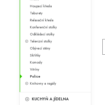
g
r
Houpací křesla
o
Taburety
a
r
Relaxační křesla
n
i
Konferenční stolky
e
n
Odkládací stolky
í
Televizní stolky
Obývací stěny
p
Skříňky
a
Komody
n
Vitríny
e
Police
Knihovny a regály
l
KUCHYŇ A JÍDELNA