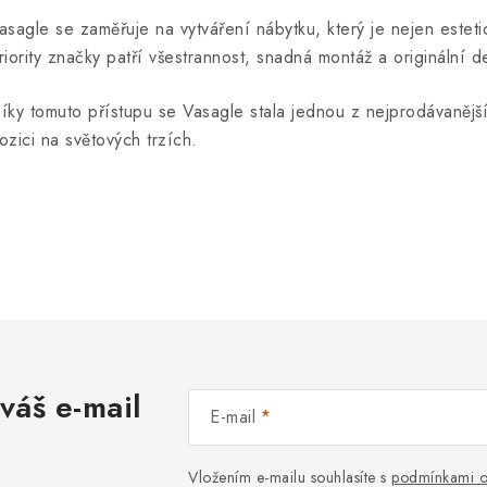
asagle se zaměřuje na vytváření nábytku, který je nejen esteticky
riority značky patří všestrannost, snadná montáž a originální d
íky tomuto přístupu se Vasagle stala jednou z nejprodávanější
ozici na světových trzích.
váš e-mail
E-mail
Vložením e-mailu souhlasíte s
podmínkami o