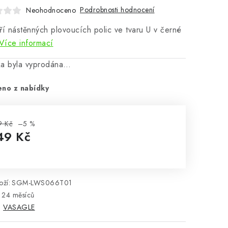
Podrobnosti hodnocení
Neohodnoceno
ří nástěnných plovoucích polic ve tvaru U v černé
Více informací
ka byla vyprodána…
eno z nabídky
9 Kč
–5 %
49 Kč
rná cena:
ží:
SGM-LWS066T01
24 měsíců
:
VASAGLE