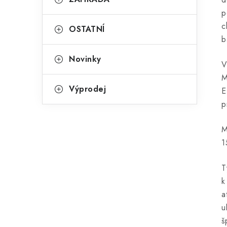
p
c
OSTATNÍ
b
Novinky
V
M
Výprodej
E
p
M
1
T
k
a
u
š