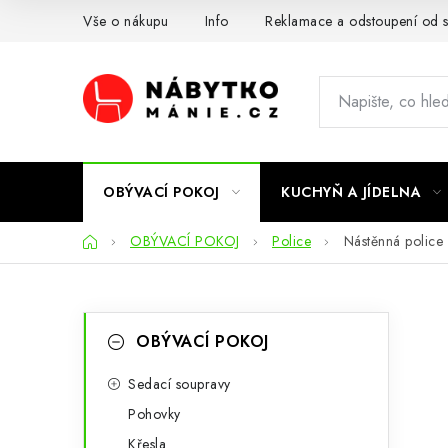
Přejít
Vše o nákupu
Info
Reklamace a odstoupení od 
na
obsah
OBÝVACÍ POKOJ
KUCHYŇ A JÍDELNA
Domů
OBÝVACÍ POKOJ
Police
Nástěnná polic
P
K
Přeskočit
OBÝVACÍ POKOJ
kategorie
a
o
t
Sedací soupravy
s
Pohovky
e
t
Křesla