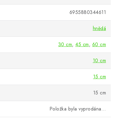
6955880344611
hnědá
30 cm
,
45 cm
,
60 cm
10 cm
15 cm
15 cm
Položka byla vyprodána…